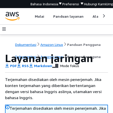
Bahasa Indonesia
Preferensi
Hubungi Kami
Ump
Mulai
Panduan layanan
Alat devel
Dokumentasi
Amazon Linux
Panduan Pengguna
Layanan jaringan
Dokumentasi
Amazon Linux
Panduan Pengguna
PDF
RSS
Markdown
Mode fokus
Terjemahan disediakan oleh mesin penerjemah. Jika
konten terjemahan yang diberikan bertentangan
dengan versi bahasa Inggris aslinya, utamakan versi
bahasa Inggris.
Terjemahan disediakan oleh mesin penerjemah. Jika