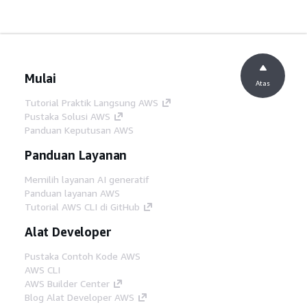
Mulai
Atas
Tutorial Praktik Langsung AWS
Pustaka Solusi AWS
Panduan Keputusan AWS
Panduan Layanan
Memilih layanan AI generatif
Panduan layanan AWS
Tutorial AWS CLI di GitHub
Alat Developer
Pustaka Contoh Kode AWS
AWS CLI
AWS Builder Center
Blog Alat Developer AWS