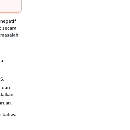
negatif
t secara
a masalah
da
S.
u dan
dalkan.
aruan.
an bahwa