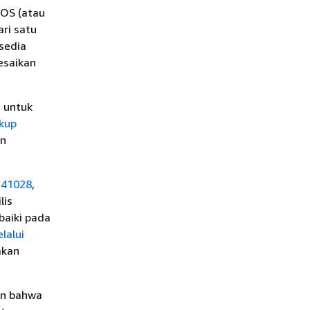
 OS (atau
ari satu
sedia
esaikan
u untuk
akup
n
241028
,
lis
baiki pada
lalui
akan
an bahwa