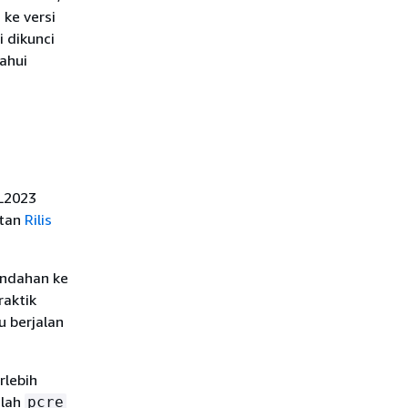
ke versi
i dikunci
ahui
AL2023
atan
Rilis
indahan ke
praktik
u berjalan
rlebih
alah
pcre