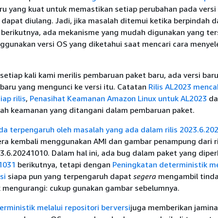
baru yang kuat untuk memastikan setiap perubahan pada versi
) dapat diulang. Jadi, jika masalah ditemui ketika berpindah d
si berikutnya, ada mekanisme yang mudah digunakan yang ter
ggunakan versi OS yang diketahui saat mencari cara menyel
etiap kali kami merilis pembaruan paket baru, ada versi bar
 baru yang mengunci ke versi itu. Catatan
Rilis AL2023 menc
ap rilis
,
Penasihat Keamanan Amazon Linux untuk AL2023
da
ah keamanan yang ditangani dalam pembaruan paket.
nda terpengaruh oleh masalah yang ada dalam rilis
2023.6.20
ra kembali menggunakan AMI dan gambar penampung dari ri
.6.20241010. Dalam hal ini, ada bug dalam paket yang diper
1031
berikutnya, tetapi dengan
Peningkatan deterministik me
si
siapa pun yang terpengaruh dapat
segera
mengambil tind
 mengurangi: cukup gunakan gambar sebelumnya.
rministik melalui repositori berversi
juga memberikan jamin