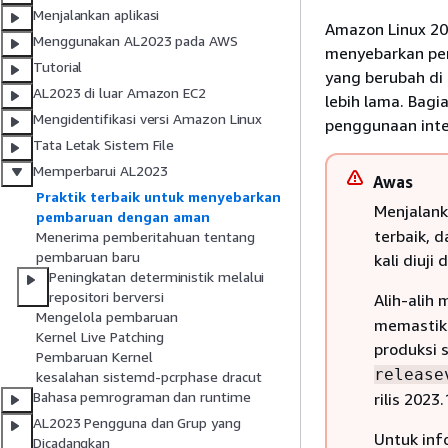
Menjalankan aplikasi
Amazon Linux 20
Menggunakan AL2023 pada AWS
menyebarkan pe
Tutorial
yang berubah di 
AL2023 di luar Amazon EC2
lebih lama. Bagi
Mengidentifikasi versi Amazon Linux
penggunaan inte
Tata Letak Sistem File
Memperbarui AL2023
Awas
Praktik terbaik untuk menyebarkan
Menjalan
pembaruan dengan aman
terbaik, 
Menerima pemberitahuan tentang
pembaruan baru
kali diuji
Peningkatan deterministik melalui
repositori berversi
Alih-alih
Mengelola pembaruan
memastika
Kernel Live Patching
produksi 
Pembaruan Kernel
release
kesalahan sistemd-pcrphase dracut
Bahasa pemrograman dan runtime
rilis 2023
AL2023 Pengguna dan Grup yang
Untuk inf
Dicadangkan