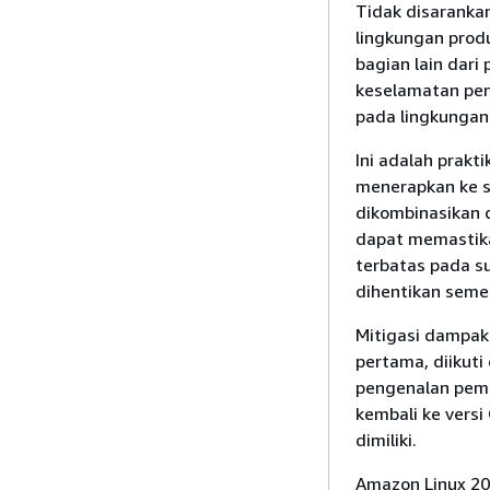
Tidak disaranka
lingkungan prod
bagian lain dar
keselamatan pen
pada lingkungan
Ini adalah prak
menerapkan ke s
dikombinasikan 
dapat memastika
terbatas pada s
dihentikan semen
Mitigasi dampak
pertama, diikut
pengenalan pem
kembali ke vers
dimiliki.
Amazon Linux 2