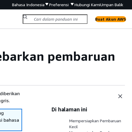
Bahasa Indonesia
Preferensi
Hubungi Kami
Umpan Balik
Buat Akun AWS
yebarkan pembaruan
diberikan
gris.
Di halaman ini
ng
si bahasa
Mempersiapkan Pembaruan
Kecil