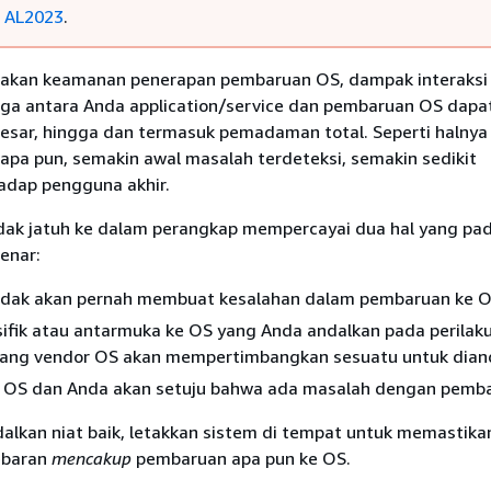
a
AL2023
.
akan keamanan penerapan pembaruan OS, dampak interaksi 
uga antara Anda application/service dan pembaruan OS dapa
 besar, hingga dan termasuk pemadaman total. Seperti halny
apa pun, semakin awal masalah terdeteksi, semakin sedikit
dap pengguna akhir.
idak jatuh ke dalam perangkap mempercayai dua hal yang pa
enar:
idak akan pernah membuat kesalahan dalam pembaruan ke O
sifik atau antarmuka ke OS yang Anda andalkan pada perilak
ang vendor OS akan mempertimbangkan sesuatu untuk dian
r OS dan Anda akan setuju bahwa ada masalah dengan pemb
lkan niat baik, letakkan sistem di tempat untuk memastik
ebaran
mencakup
pembaruan apa pun ke OS.