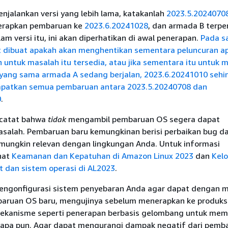
njalankan versi yang lebih lama, katakanlah
2023.5.2024070
nerapkan pembaruan ke
2023.6.20241028
, dan armada B terp
am versi itu, ini akan diperhatikan di awal penerapan.
Pada sa
 dibuat apakah akan menghentikan sementara peluncuran a
 untuk masalah itu tersedia, atau jika sementara itu untuk 
 yang sama armada A sedang berjalan, 2023.6.20241010 seh
patkan semua pembaruan antara
2023.5.20240708 dan
0
.
icatat bahwa
tidak
mengambil pembaruan OS segera dapat
alah. Pembaruan baru kemungkinan berisi perbaikan bug d
ungkin relevan dengan lingkungan Anda. Untuk informasi
hat
Keamanan dan Kepatuhan di Amazon Linux 2023
dan
Kelo
 dan sistem operasi di AL2023
.
engonfigurasi sistem penyebaran Anda agar dapat dengan 
ruan OS baru, mengujinya sebelum menerapkan ke produksi
kanisme seperti penerapan berbasis gelombang untuk mem
apa pun. Agar dapat mengurangi dampak negatif dari pemb