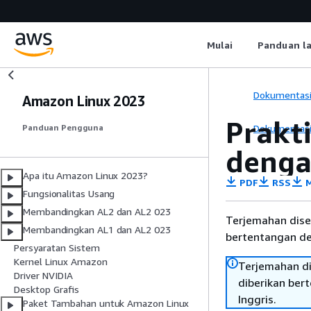
Mulai
Panduan l
Dokumentas
Amazon Linux 2023
Prakt
Dokumentas
Panduan Pengguna
deng
Apa itu Amazon Linux 2023?
PDF
RSS
M
Fungsionalitas Usang
Membandingkan AL2 dan AL2 023
Terjemahan dise
Membandingkan AL1 dan AL2 023
bertentangan den
Persyaratan Sistem
Kernel Linux Amazon
Terjemahan di
Driver NVIDIA
diberikan ber
Desktop Grafis
Inggris.
Paket Tambahan untuk Amazon Linux