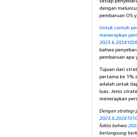
setiap penyebar
dengan meluncur
pembaruan OS yan
Untuk contoh pe
menerapkan pem
2023.6.2024102
bahwa penyebara
pembaruan apa y
Tujuan dari str
pertama ke 1% 
adalah untuk da
luas. Jenis stra
menerapkan peru
Dengan strategi
2023.6.2024101
fakta bahwa
202
berlangsung ber