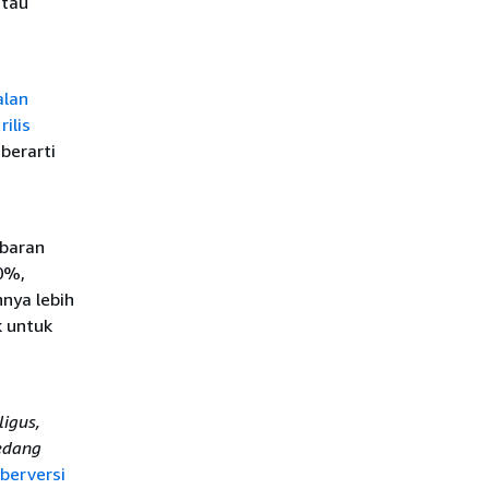
atau
h
alan
ilis
i
berarti
ebaran
0%,
nya lebih
k untuk
igus,
edang
 berversi