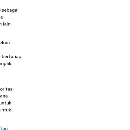
S sebagai
me
 lain
belum
n bertahap
dampak
oritas
mana
untuk
untuk
tori