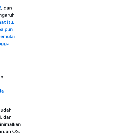
8
, dan
engaruh
at itu,
pa pun
memulai
ingga
an
la
mudah
, dan
inimalkan
aruan OS,