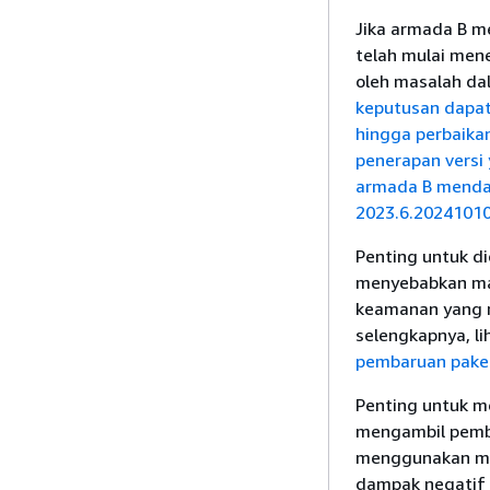
Jika armada B me
telah mulai me
oleh masalah dal
keputusan dapat
hingga perbaikan
penerapan versi
armada B menda
2023.6.2024101
Penting untuk d
menyebabkan mas
keamanan yang m
selengkapnya, li
pembaruan paket
Penting untuk m
mengambil pemba
menggunakan me
dampak negatif 