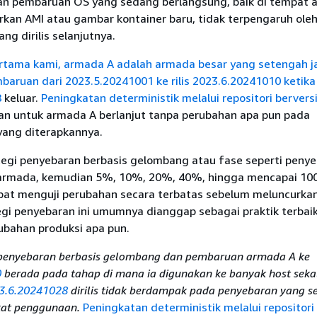
an pembaruan OS yang sedang berlangsung, baik di tempat 
kan AMI atau gambar kontainer baru, tidak terpengaruh ole
g dirilis selanjutnya.
rtama kami, armada A adalah armada besar yang setengah j
baruan dari
2023.5.20241001 ke rilis 2023.6.20241010 ketika r
8
keluar.
Peningkatan deterministik melalui repositori bervers
n untuk armada A berlanjut tanpa perubahan apa pun pada
ang diterapkannya.
ategi penyebaran berbasis gelombang atau fase seperti peny
armada, kemudian 5%, 10%, 20%, 40%, hingga mencapai 10
pat menguji perubahan secara terbatas sebelum meluncurkan
tegi penyebaran ini umumnya dianggap sebagai praktik terbai
bahan produksi apa pun.
 penyebaran berbasis gelombang dan pembaruan armada A ke
0
berada pada tahap di mana ia digunakan ke banyak host sekal
3.6.20241028
dirilis tidak berdampak pada penyebaran yang s
kat penggunaan.
Peningkatan deterministik melalui repositori