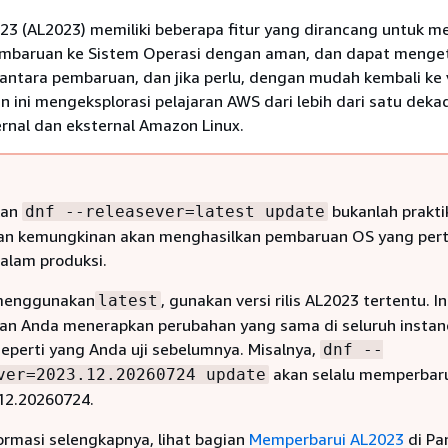
23 (AL2023) memiliki beberapa fitur yang dirancang untuk 
mbaruan ke Sistem Operasi dengan aman, dan dapat menget
antara pembaruan, dan jika perlu, dengan mudah kembali ke 
an ini mengeksplorasi pelajaran AWS dari lebih dari satu deka
rnal dan eksternal Amazon Linux.
kan
bukanlah prakti
dnf --releasever=latest update
dan kemungkinan akan menghasilkan pembaruan OS yang pe
 dalam produksi.
 menggunakan
, gunakan versi rilis AL2023 tertentu. In
latest
n Anda menerapkan perubahan yang sama di seluruh instan
seperti yang Anda uji sebelumnya. Misalnya,
dnf --
akan selalu memperbaru
ver=2023.12.20260724 update
.12.20260724.
ormasi selengkapnya, lihat bagian
Memperbarui AL2023
di Pa