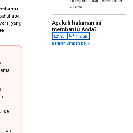
Mempersiapkan Pembaruan
Utama
membantu
ahui apa
Apakah halaman ini
versi yang
membantu Anda?
de
Ya
Tidak
Berikan umpan balik
k
rtama
i
ce
i ke
nduan