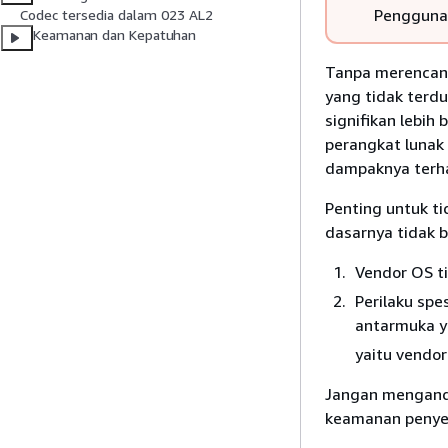
Penggun
Codec tersedia dalam 023 AL2
Keamanan dan Kepatuhan
Tanpa merencan
yang tidak terd
signifikan lebih
perangkat lunak 
dampaknya terha
Penting untuk t
dasarnya tidak b
Vendor OS t
Perilaku spe
antarmuka y
yaitu vendo
Jangan menganda
keamanan peny