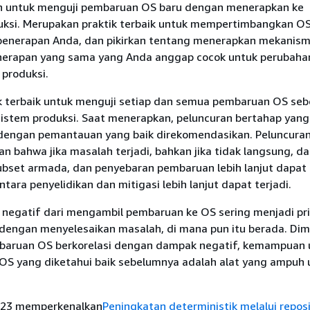
n untuk menguji pembaruan OS baru dengan menerapkan ke
uksi. Merupakan praktik terbaik untuk mempertimbangkan O
i penerapan Anda, dan pikirkan tentang menerapkan mekanis
erapan yang sama yang Anda anggap cocok untuk perubahan
 produksi.
tik terbaik untuk menguji setiap dan semua pembaruan OS se
istem produksi. Saat menerapkan, peluncuran bertahap yang
dengan pemantauan yang baik direkomendasikan. Peluncura
n bahwa jika masalah terjadi, bahkan jika tidak langsung, 
ubset armada, dan penyebaran pembaruan lebih lanjut dapat
tara penyelidikan dan mitigasi lebih lanjut dapat terjadi.
 negatif dari mengambil pembaruan ke OS sering menjadi pri
i dengan menyelesaikan masalah, di mana pun itu berada. Di
baruan OS berkorelasi dengan dampak negatif, kemampuan 
i OS yang diketahui baik sebelumnya adalah alat yang ampuh 
023 memperkenalkan
Peningkatan deterministik melalui reposi