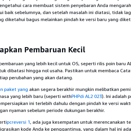
engetahui cara membuat sistem penyebaran Anda mengarah 
i baik sebelumnya, dan setelah masalah ini diatasi, tidak lag
ng diketahui bagus melainkan pindah ke versi baru yang diket
apkan Pembaruan Kecil
mbaruan yang lebih kecil untuk OS, seperti rilis poin baru 
uk dibatasi hingga nol usaha. Pastikan untuk membaca Cat
tiap perubahan yang akan datang.
n paket yang
akan segera berakhir mungkin melibatkan pem
hasa yang lebih baru (seperti with
PHPdi AL2 023
). Ini adalah 
mpersiapkan ini terlebih dahulu dengan pindah ke versi wakt
gan nyaman sebelum periode dukungan berakhir.
rti
pcreversi 1
, ada juga kesempatan untuk merencanakan te
grasikan kode Anda ke penggantinya, yang dalam hal ini ad