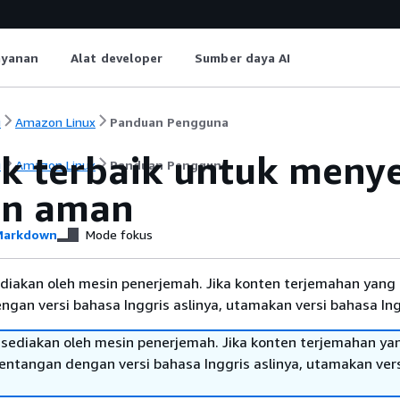
ayanan
Alat developer
Sumber daya AI
i
Amazon Linux
Panduan Pengguna
ik terbaik untuk men
i
Amazon Linux
Panduan Pengguna
an aman
arkdown
Mode fokus
diakan oleh mesin penerjemah. Jika konten terjemahan yang 
gan versi bahasa Inggris aslinya, utamakan versi bahasa Ing
sediakan oleh mesin penerjemah. Jika konten terjemahan ya
tentangan dengan versi bahasa Inggris aslinya, utamakan ver