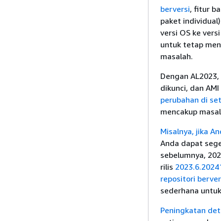
berversi
, fitur 
paket individual
versi OS ke ver
untuk tetap men
masalah.
Dengan AL2023, s
dikunci, dan AMI
perubahan di seti
mencakup masal
Misalnya, jika A
Anda dapat sege
sebelumnya, 2023
rilis
2023.6.2024
repositori berver
sederhana untuk
Peningkatan dete