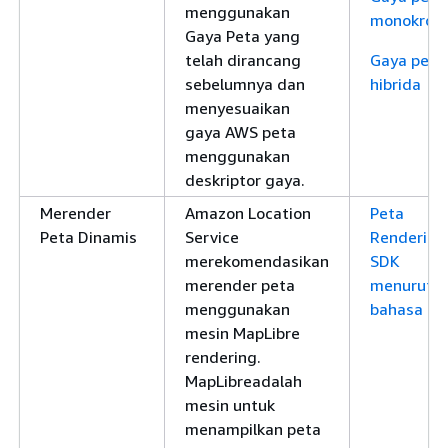
menggunakan
monokrom
Gaya Peta yang
telah dirancang
Gaya peta
sebelumnya dan
hibrida
menyesuaikan
gaya AWS peta
menggunakan
deskriptor gaya.
Merender
Amazon Location
Peta
Peta Dinamis
Service
Rendering
merekomendasikan
SDK
merender peta
menurut
menggunakan
bahasa
mesin MapLibre
rendering.
MapLibreadalah
mesin untuk
menampilkan peta