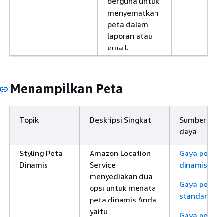
berguna untuk
menyematkan
peta dalam
laporan atau
email.
Menampilkan Peta
Topik
Deskripsi Singkat
Sumber
daya
Styling Peta
Amazon Location
Gaya peta
Dinamis
Service
dinamis
menyediakan dua
Gaya peta
opsi untuk menata
standar
peta dinamis Anda
yaitu
Gaya peta