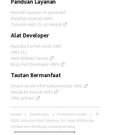
Panduan Layanan
Memilih layanan AI generatif
Panduan layanan AWS
Tutorial AWS CLI di GitHub
Alat Developer
Pustaka Contoh Kode AWS
AWS CLI
AWS Builder Center
Blog Alat Developer AWS
Tautan Bermanfaat
Unduh server MCP Dokumentasi AWS
Masuk ke Konsol AWS
AWS re:Post
Privasi
Syarat situs
Preferensi cookie
©
2026, Amazon Web Services, Inc. atau afiliasinya.
Semua hak dilindungi undang-undang.