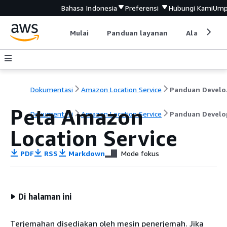
Bahasa Indonesia
Preferensi
Hubungi Kami
Ump
Mulai
Panduan layanan
Alat devel
Dokumentasi
Amazon Location Service
Pa
Peta Amazon
Dokumentasi
Amazon Location Service
Panduan Develo
Location Service
PDF
RSS
Markdown
Mode fokus
Di halaman ini
Terjemahan disediakan oleh mesin penerjemah. Jika