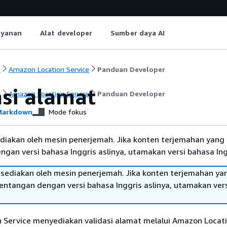
ayanan
Alat developer
Sumber daya AI
i
Amazon Location Service
Panduan Developer
asi alamat
i
Amazon Location Service
Panduan Developer
arkdown
Mode fokus
diakan oleh mesin penerjemah. Jika konten terjemahan yang 
gan versi bahasa Inggris aslinya, utamakan versi bahasa Ing
sediakan oleh mesin penerjemah. Jika konten terjemahan ya
tentangan dengan versi bahasa Inggris aslinya, utamakan ver
 Service menyediakan validasi alamat melalui Amazon Locat