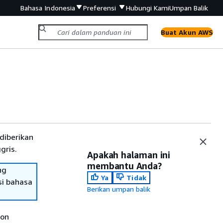
Bahasa Indonesia
Preferensi
Hubungi Kami
Umpan Balik
Buat Akun AWS
diberikan
gris.
Apakah halaman ini
membantu Anda?
ng
Ya
Tidak
si bahasa
Berikan umpan balik
ion