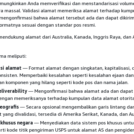
emungkinkan Anda memverifikasi dan menstandarisasi volum
ra massal. Validasi alamat memeriksa alamat terhadap kump
k mengonfirmasi bahwa alamat tersebut ada dan dapat dikiri
rmatnya sesuai dengan standar pos resmi.
mendukung alamat dari Australia, Kanada, Inggris Raya, dan
a meliputi:
si alamat
— Format alamat dengan singkatan, kapitalisasi, 
nsisten. Memperbaiki kesalahan seperti kesalahan ejaan dan
 komponen yang hilang seperti kode pos dan nama jalan.
eliverability
— Mengonfirmasi bahwa alamat ada dan dapat
dengan memeriksanya terhadap kumpulan data alamat otorita
eografis
— Secara opsional mengembalikan garis lintang dan
 yang divalidasi, tersedia di Amerika Serikat, Kanada, dan Au
 khusus negara
— Menyediakan data sistem pos khusus untu
rti kode titik pengiriman USPS untuk alamat AS dan pengiden