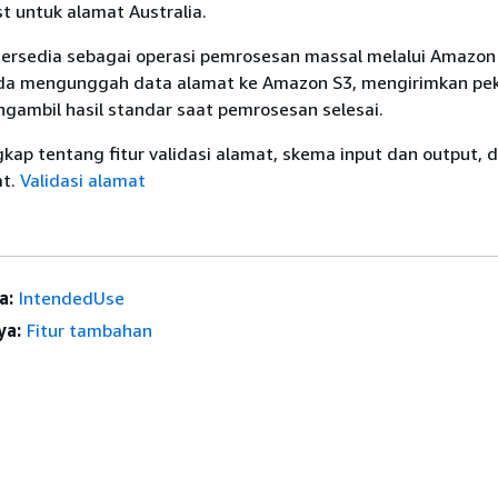
st untuk alamat Australia.
 tersedia sebagai operasi pemrosesan massal melalui Amazon
nda mengunggah data alamat ke Amazon S3, mengirimkan pe
ngambil hasil standar saat pemrosesan selesai.
gkap tentang fitur validasi alamat, skema input dan output, 
at.
Validasi alamat
a:
IntendedUse
ya:
Fitur tambahan