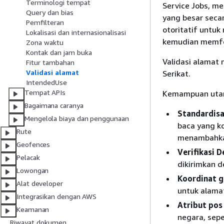
Terminologi tempat
Service Jobs, m
Query dan bias
yang besar seca
Pemfilteran
otoritatif untu
Lokalisasi dan internasionalisasi
kemudian memfo
Zona waktu
Kontak dan jam buka
Validasi alamat 
Fitur tambahan
Validasi alamat
Serikat.
IntendedUse
Tempat APIs
Kemampuan utam
Bagaimana caranya
Standardisa
Mengelola biaya dan penggunaan
baca yang ko
Rute
menambahkan
Geofences
Verifikasi D
Pelacak
dikirimkan 
Lowongan
Koordinat g
Alat developer
untuk alamat
Integrasikan dengan AWS
Atribut pos
Keamanan
negara, sepe
Riwayat dokumen