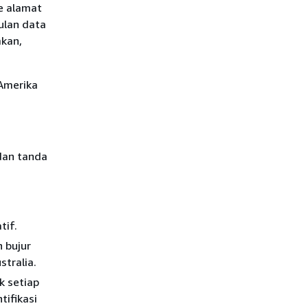
e alamat
ulan data
mkan,
 Amerika
dan tanda
tif.
 bujur
stralia.
k setiap
tifikasi