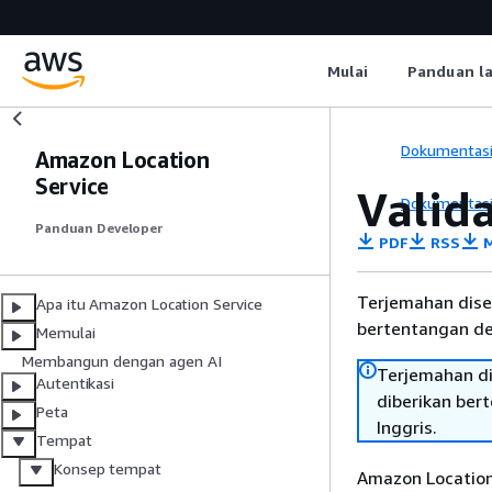
Mulai
Panduan l
Dokumentas
Amazon Location
Service
Valid
Dokumentas
Panduan Developer
PDF
RSS
M
Terjemahan dise
Apa itu Amazon Location Service
bertentangan den
Memulai
Membangun dengan agen AI
Terjemahan di
Autentikasi
diberikan ber
Peta
Inggris.
Tempat
Konsep tempat
Amazon Location