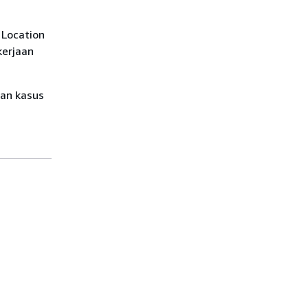
 Location
kerjaan
dan kasus