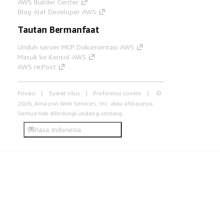
AWS Builder Center
Blog Alat Developer AWS
Tautan Bermanfaat
Unduh server MCP Dokumentasi AWS
Masuk ke Konsol AWS
AWS re:Post
Privasi
Syarat situs
Preferensi cookie
©
2026, Amazon Web Services, Inc. atau afiliasinya.
Semua hak dilindungi undang-undang.
Bahasa Indonesia