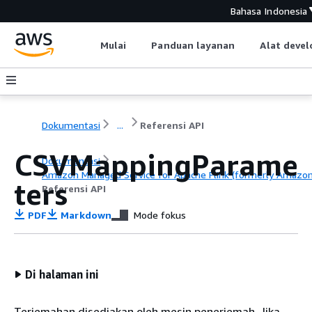
Bahasa Indonesia
Mulai
Panduan layanan
Alat devel
Dokumentasi
...
Referensi API
CSVMappingParame
Dokumentasi
Amazon Managed Service for Apache Flink (formerly Amazon K
ters
Referensi API
PDF
Markdown
Mode fokus
Di halaman ini
Terjemahan disediakan oleh mesin penerjemah. Jika