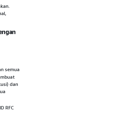
mkan.
al,
engan
an semua
membuat
usi) dan
dua
ID RFC