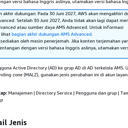
gan versi bahasa Inggris aslinya, utamakan versi bahasa Ing
 akhir dukungan: Pada 30 Juni 2027, AWS akan mengakhiri 
anced. Setelah 30 Juni 2027, Anda tidak akan lagi dapat m
dvanced atau sumber daya AMS Advanced. Untuk informasi
 lihat
bagian akhir dukungan AMS Advanced
.
sediakan oleh mesin penerjemah. Jika konten terjemahan ya
tentangan dengan versi bahasa Inggris aslinya, utamakan ver
una Active Directory (AD) ke grup AD di AD terkelola AMS. 
nding zone (MALZ), gunakan jenis perubahan ini di akun laya
kap:
Manajemen | Directory Service | Pengguna dan grup | T
up
il Jenis