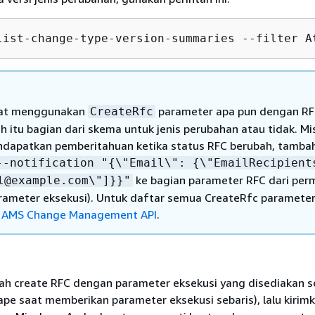
list-change-type-version-summaries --filter A
at menggunakan
parameter apa pun dengan RF
CreateRfc
h itu bagian dari skema untuk jenis perubahan atau tidak. Mi
dapatkan pemberitahuan ketika status RFC berubah, tamba
--notification "
{
\"Email\":
{
\"EmailRecipient
ke bagian parameter RFC dari per
l@example.com\"]}}"
rameter eksekusi). Untuk daftar semua CreateRfc parameter,
i AMS Change Management API
.
tah create RFC dengan parameter eksekusi yang disediakan s
ape saat memberikan parameter eksekusi sebaris), lalu kirim