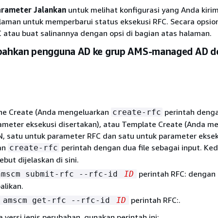
rameter Jalankan
untuk melihat konfigurasi yang Anda kiri
laman untuk memperbarui status eksekusi RFC. Secara opsion
 atau buat salinannya dengan opsi di bagian atas halaman.
ahkan pengguna AD ke grup AMS-managed AD d
ine Create (Anda mengeluarkan
perintah deng
create-rfc
ameter eksekusi disertakan), atau Template Create (Anda 
N, satu untuk parameter RFC dan satu untuk parameter eksek
an
perintah dengan dua file sebagai input. Ke
create-rfc
but dijelaskan di sini.
perintah RFC: dengan 
amscm submit-rfc --rfc-id
ID
alikan.
perintah RFC:.
 amscm get-rfc --rfc-id
ID
versi jenis perubahan, gunakan perintah ini: