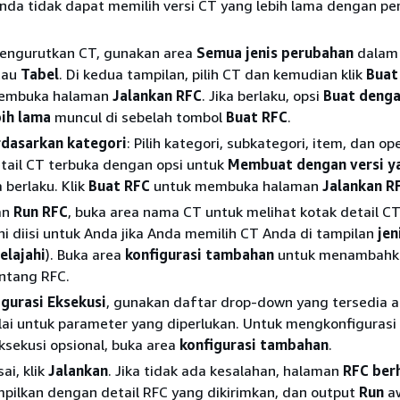
nda tidak dapat memilih versi CT yang lebih lama dengan p
engurutkan CT, gunakan area
Semua jenis perubahan
dalam 
tau
Tabel
. Di kedua tampilan, pilih CT dan kemudian klik
Buat
embuka halaman
Jalankan RFC
. Jika berlaku, opsi
Buat denga
bih lama
muncul di sebelah tombol
Buat RFC
.
erdasarkan kategori
: Pilih kategori, subkategori, item, dan op
tail CT terbuka dengan opsi untuk
Membuat dengan versi ya
a berlaku. Klik
Buat RFC
untuk membuka halaman
Jalankan R
an
Run RFC
, buka area nama CT untuk melihat kotak detail C
ini diisi untuk Anda jika Anda memilih CT Anda di tampilan
jen
elajahi
). Buka area
konfigurasi tambahan
untuk menambahk
entang RFC.
igurasi Eksekusi
, gunakan daftar drop-down yang tersedia 
lai untuk parameter yang diperlukan. Untuk mengkonfigurasi
sekusi opsional, buka area
konfigurasi tambahan
.
ai, klik
Jalankan
. Jika tidak ada kesalahan, halaman
RFC berh
pilkan dengan detail RFC yang dikirimkan, dan output
Run
aw