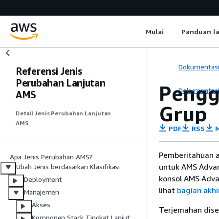
Mulai
Panduan l
Dokumentas
Referensi Jenis
Perubahan Lanjutan
Pengg
Dokumentas
AMS
Grup
Detail Jenis Perubahan Lanjutan
AMS
PDF
RSS
M
Pemberitahuan a
Apa Jenis Perubahan AMS?
untuk AMS Advan
Ubah Jenis berdasarkan Klasifikasi
konsol AMS Adva
Deployment
lihat
bagian akh
Manajemen
Akses
Terjemahan dise
Komponen Stack Tingkat Lanjut