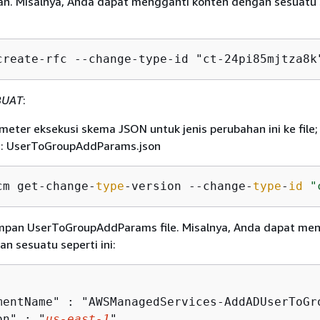
an. Misalnya, Anda dapat mengganti konten dengan sesuatu 
create-rfc --change-type-id "ct-24pi85mjtza8k
BUAT
:
eter eksekusi skema JSON untuk jenis perubahan ini ke file; 
: UserToGroupAddParams.json
cm get-change-
type
-version --change-
type
-
id
"
mpan UserToGroupAddParams file. Misalnya, Anda dapat me
n sesuatu seperti ini:
mentName" : "AWSManagedServices-AddADUserToGro
on" : "
us-east-1
",
