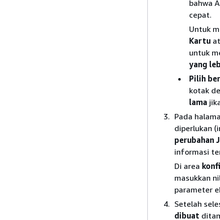
bahwa A
cepat.
Untuk m
Kartu
a
untuk m
yang le
Pilih b
kotak de
lama
jik
Pada halam
diperlukan (
perubahan J
informasi t
Di area
konf
masukkan ni
parameter ek
Setelah seles
dibuat
ditam