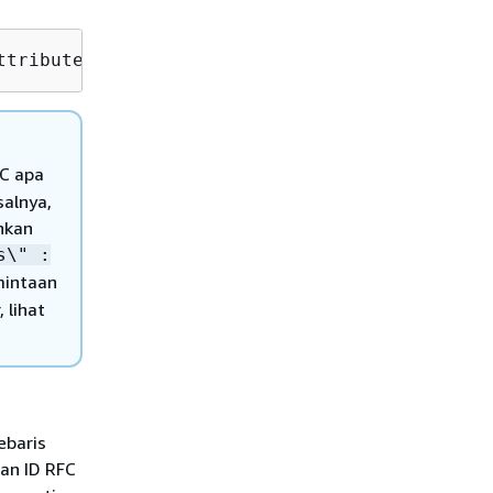
ttribute=ChangeTypeId,Value=
CT_ID
C apa
salnya,
hkan
s\" :
mintaan
 lihat
ebaris
kan ID RFC