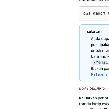
aws amscm 
catatan
Anda dap
pun apaka
untuk men
baris ini,
[\"emai
(bukan pa
Referens
BUAT SEBARIS
:
Keluarkan perin
(tanda kutip esc