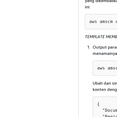
yang dikembalik
ini:
aws amscm 
TEMPLATE MEM
Output param
menamainya
aws ams
Ubah dan si
konten denga
{
  "Docu
  "Regi