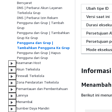
Bersyarat
DNS | Perbarui Akun Layanan
Ubah tipe ID
Terkelola Grup
Versi saat ini
DNS | Perbarui Izin Rekam
Pengguna dan Grup | Tambah
Durasi ekseku
Grup
Persetujuan 
Pengguna dan Grup | Tambahkan
Grup Ke Grup
Persetujuan 
Pengguna dan Grup |
Tambahkan Pengguna Ke Grup
Mode eksekus
Pengguna dan Grup | Hapus
Pengguna dari Grup
Keamanan Host
Informas
Akun Terkelola
Firewall Terkelola
Zona Pendaratan Terkelola
Menambahk
Pemantauan dan Pemberitahuan
Berikut ini menu
Lainnya
Menambal
Sumber Daya Mandiri