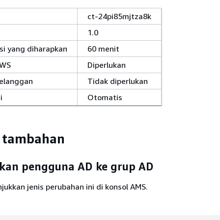
ct-24pi85mjtza8k
1.0
si yang diharapkan
60 menit
AWS
Diperlukan
pelanggan
Tidak diperlukan
i
Otomatis
i tambahan
an pengguna AD ke grup AD
njukkan jenis perubahan ini di konsol AMS.