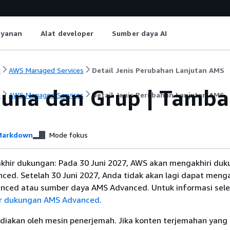
ayanan
Alat developer
Sumber daya AI
i
AWS Managed Services
Detail Jenis Perubahan Lanjutan AMS
una dan Grup | Tamb
i
AWS Managed Services
Detail Jenis Perubahan Lanjutan AMS
arkdown
Mode fokus
khir dukungan: Pada 30 Juni 2027, AWS akan mengakhiri du
ced. Setelah 30 Juni 2027, Anda tidak akan lagi dapat meng
nced atau sumber daya AMS Advanced. Untuk informasi sel
ir dukungan AMS Advanced
.
diakan oleh mesin penerjemah. Jika konten terjemahan yang 