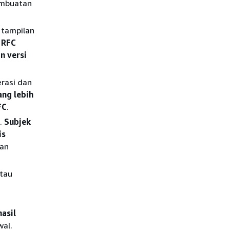
embuatan
tampilan
 RFC
n versi
erasi dan
ng lebih
FC
.
T.
Subjek
is
an
atau
asil
al.