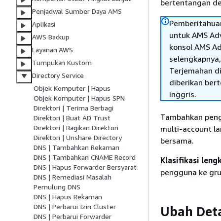
bertentangan den
Penjadwal Sumber Daya AMS
Pemberitahuan
Aplikasi
untuk AMS Adv
AWS Backup
konsol AMS A
Layanan AWS
selengkapnya,
Tumpukan Kustom
Terjemahan di
Directory Service
diberikan ber
Objek Komputer | Hapus
Inggris.
Objek Komputer | Hapus SPN
Direktori | Terima Berbagi
Tambahkan pengg
Direktori | Buat AD Trust
Direktori | Bagikan Direktori
multi-account la
Direktori | Unshare Directory
bersama.
DNS | Tambahkan Rekaman
DNS | Tambahkan CNAME Record
Klasifikasi leng
DNS | Hapus Forwarder Bersyarat
pengguna ke gr
DNS | Remediasi Masalah
Pemulung DNS
DNS | Hapus Rekaman
DNS | Perbarui Izin Cluster
Ubah Deta
DNS | Perbarui Forwarder