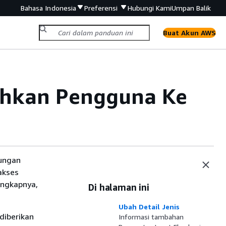
Bahasa Indonesia
Preferensi
Hubungi Kami
Umpan Balik
Buat Akun AWS
ahkan Pengguna Ke
kungan
akses
engkapnya,
Di halaman ini
Ubah Detail Jenis
diberikan
Informasi tambahan