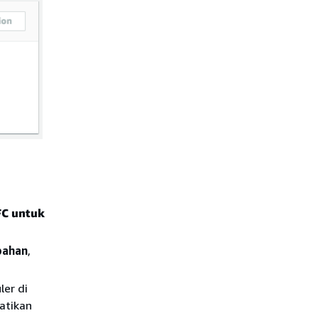
C untuk
ubahan
,
ler di
hatikan