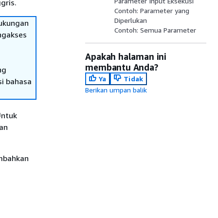
Parameter Input Eksekusi
gris.
Contoh: Parameter yang
Diperlukan
dukungan
Contoh: Semua Parameter
engakses
Apakah halaman ini
membantu Anda?
ng
Ya
Tidak
si bahasa
Berikan umpan balik
Untuk
nan
ambahkan