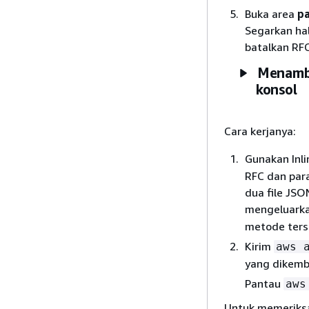
Buka area
pa
Segarkan ha
batalkan RFC
Menamb
konsol
Cara kerjanya:
Gunakan Inl
RFC dan par
dua file JSO
mengeluark
metode terse
Kirim
aws 
yang dikemb
Pantau
aws
Untuk memeriksa 