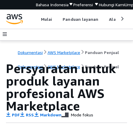
Bahasa Indonesia
Preferensi
Hubungi Kami
Ump
Mulai
Panduan layanan
Alat devel
Dokumentasi
AWS Marketplace
Panduan Penjual
Persyaratan untuk
Dokumentasi
AWS Marketplace
Panduan Penjual
produk layanan
profesional AWS
Marketplace
PDF
RSS
Markdown
Mode fokus