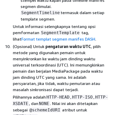
stempel waktu kapan pada timeline manifes
segmen dimulai.
termasuk dalam setiap
SegmentTimeline
template segmen.
Untuk informasi selengkapnya tentang opsi
pemformatan
tag,
SegmentTemplate
lihat
Format templat segmen manifes DASH
.
(Opsional) Untuk
pengaturan waktu UTC
, pilih
metode yang digunakan pemain untuk
menyinkronkan ke waktu jam dinding waktu
universal terkoordinasi (UTC). Ini memungkinkan
pemain dan berjalan MediaPackage pada waktu
jam dinding UTC yang sama. Ini adalah
persyaratan, jika tidak, waktu pemutaran atau
masalah sinkronisasi dapat terjadi.
Pilihannya adalah
,
,
HTTP-HEAD
HTTP-ISO
HTTP-
, dan
. Nilai ini akan ditetapkan
XSDATE
NONE
sebagai
atribut untuk
@schemeIdURI