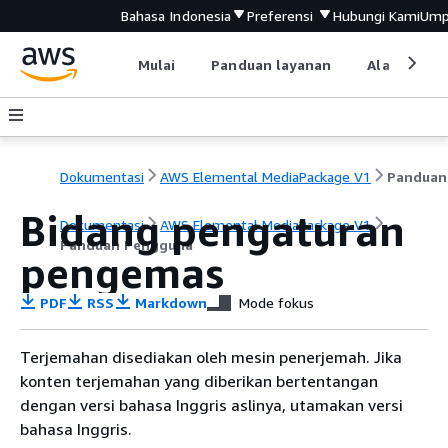
Bahasa Indonesia
Preferensi
Hubungi Kami
Ump
Mulai
Panduan layanan
Alat devel
Dokumentasi
AWS Elemental MediaPackage V1
Bidang pengaturan
Dokumentasi
AWS Elemental MediaPackage V1
Panduan Pengguna
pengemas
PDF
RSS
Markdown
Mode fokus
Terjemahan disediakan oleh mesin penerjemah. Jika
konten terjemahan yang diberikan bertentangan
dengan versi bahasa Inggris aslinya, utamakan versi
bahasa Inggris.