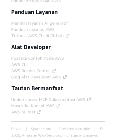
Panduan Keputusan AWS
Panduan Layanan
Memilih layanan AI generatif
Panduan layanan AWS
Tutorial AWS CLI di GitHub
Alat Developer
Pustaka Contoh Kode AWS
AWS CLI
AWS Builder Center
Blog Alat Developer AWS
Tautan Bermanfaat
Unduh server MCP Dokumentasi AWS
Masuk ke Konsol AWS
AWS re:Post
Privasi
Syarat situs
Preferensi cookie
©
2026, Amazon Web Services, Inc. atau afiliasinya.