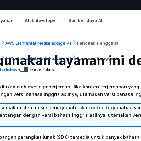
ayanan
Alat developer
Sumber daya AI
i
AWS Elemental MediaPackage V1
Panduan Pengguna
unakan layanan ini 
i
AWS Elemental MediaPackage V1
Panduan Pengguna
arkdown
Mode fokus
diakan oleh mesin penerjemah. Jika konten terjemahan yang 
gan versi bahasa Inggris aslinya, utamakan versi bahasa Ing
sediakan oleh mesin penerjemah. Jika konten terjemahan ya
tentangan dengan versi bahasa Inggris aslinya, utamakan ver
angan perangkat lunak (SDK) tersedia untuk banyak bahasa