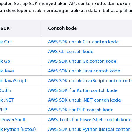
uler. Setiap SDK menyediakan API, contoh kode, dan dokum
 developer untuk membangun aplikasi dalam bahasa piliha
 SDK
Contoh kode
k C++
AWS SDK untuk C++ contoh kode
AWS CLI contoh kode
k Go
AWS SDK untuk Go contoh kode
k Java
AWS SDK untuk Java contoh kode
k JavaScript
AWS SDK untuk JavaScript contoh kod
otlin
AWS SDK for Kotlin contoh kode
k .NET
AWS SDK untuk .NET contoh kode
PHP
AWS SDK for PHP contoh kode
 PowerShell
AWS Tools for PowerShell contoh kode
k Python (Boto3)
AWS SDK untuk Python (Boto3) contoh