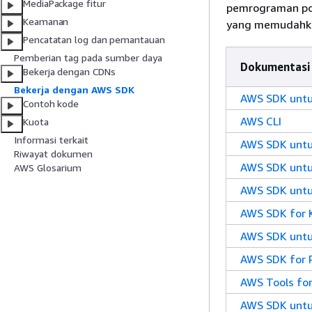
MediaPackage fitur
pemrograman pop
Keamanan
yang memudahkan
Pencatatan log dan pemantauan
Pemberian tag pada sumber daya
Dokumentasi
Bekerja dengan CDNs
Bekerja dengan AWS SDK
AWS SDK untu
Contoh kode
AWS CLI
Kuota
Informasi terkait
AWS SDK untu
Riwayat dokumen
AWS SDK untu
AWS Glosarium
AWS SDK untu
AWS SDK for K
AWS SDK untu
AWS SDK for 
AWS Tools for
AWS SDK untu