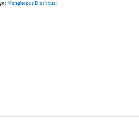
ya:
Menghapus Distribusi
anan
Alat Developer