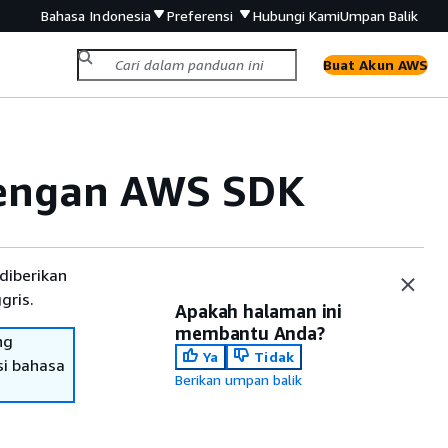
Bahasa Indonesia
Preferensi
Hubungi Kami
Umpan Balik
Buat Akun AWS
dengan AWS SDK
diberikan
gris.
Apakah halaman ini
membantu Anda?
ng
Ya
Tidak
si bahasa
Berikan umpan balik