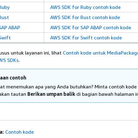
Ruby
AWS SDK for Ruby contoh kode
Rust
AWS SDK for Rust contoh kode
SAP ABAP
AWS SDK for SAP ABAP contoh kode
Swift
AWS SDK for Swift contoh kode
sus untuk layanan ini, lihat
Contoh kode untuk MediaPackag
WS SDKs
.
iaan contoh
at menemukan apa yang Anda butuhkan? Minta contoh kode
kan tautan
Berikan umpan balik
di bagian bawah halaman in
a:
Contoh kode