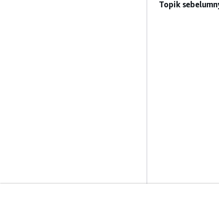
Topik sebelumn
Mulai
Panduan Lay