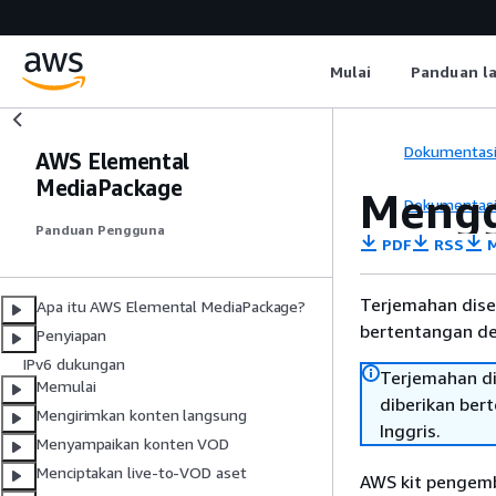
Mulai
Panduan l
Dokumentas
AWS Elemental
MediaPackage
Mengg
Dokumentas
Panduan Pengguna
PDF
RSS
M
Terjemahan dise
Apa itu AWS Elemental MediaPackage?
bertentangan den
Penyiapan
IPv6 dukungan
Terjemahan di
Memulai
diberikan ber
Mengirimkan konten langsung
Inggris.
Menyampaikan konten VOD
Menciptakan live-to-VOD aset
AWS kit pengemb