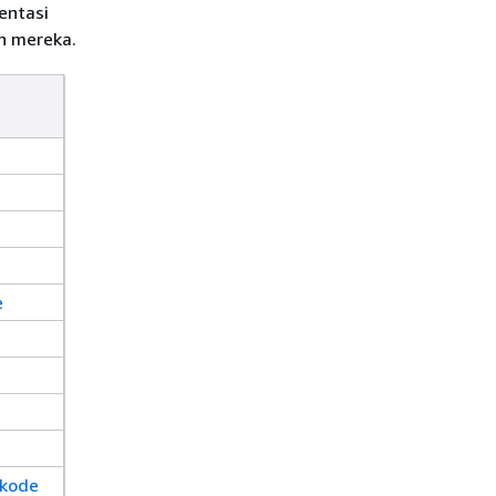
entasi
n mereka.
e
 kode