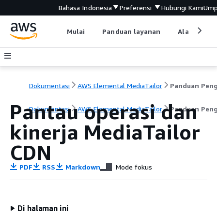
Bahasa Indonesia
Preferensi
Hubungi Kami
Ump
Mulai
Panduan layanan
Alat devel
Dokumentasi
AWS Elemental MediaTailor
Pantau operasi dan
Dokumentasi
AWS Elemental MediaTailor
Panduan Pen
kinerja MediaTailor
CDN
PDF
RSS
Markdown
Mode fokus
Di halaman ini