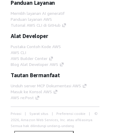
Panduan Layanan
Memilih layanan AI generatif
Panduan layanan AWS
Tutorial AWS CLI di GitHub
Alat Developer
Pustaka Contoh Kode AWS
AWS CLI
AWS Builder Center
Blog Alat Developer AWS
Tautan Bermanfaat
Unduh server MCP Dokumentasi AWS
Masuk ke Konsol AWS
AWS re:Post
Privasi
Syarat situs
Preferensi cookie
©
2026, Amazon Web Services, Inc. atau afiliasinya.
Semua hak dilindungi undang-undang.