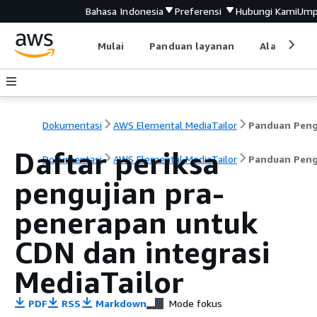
Bahasa Indonesia
Preferensi
Hubungi Kami
Ump
Mulai
Panduan layanan
Alat devel
Dokumentasi
AWS Elemental MediaTailor
Daftar periksa
Dokumentasi
AWS Elemental MediaTailor
Panduan Pen
pengujian pra-
penerapan untuk
CDN dan integrasi
MediaTailor
PDF
RSS
Markdown
Mode fokus