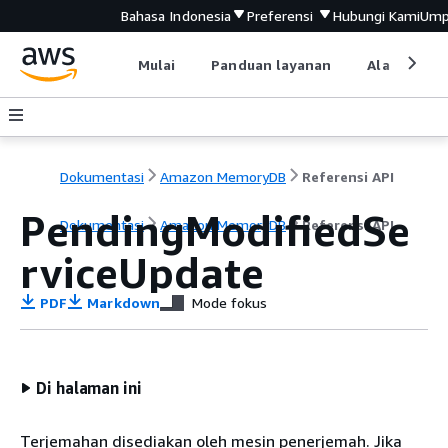
Bahasa Indonesia
Preferensi
Hubungi Kami
Ump
Mulai
Panduan layanan
Alat devel
Dokumentasi
Amazon MemoryDB
Referensi API
PendingModifiedSe
Dokumentasi
Amazon MemoryDB
Referensi API
rviceUpdate
PDF
Markdown
Mode fokus
Di halaman ini
Terjemahan disediakan oleh mesin penerjemah. Jika