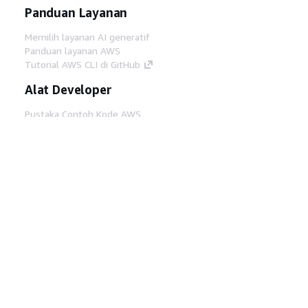
Panduan Layanan
Memilih layanan AI generatif
Panduan layanan AWS
Tutorial AWS CLI di GitHub
Alat Developer
Pustaka Contoh Kode AWS
AWS CLI
AWS Builder Center
Blog Alat Developer AWS
Tautan Bermanfaat
Unduh server MCP Dokumentasi AWS
Masuk ke Konsol AWS
AWS re:Post
Privasi
Syarat situs
Preferensi cookie
©
2026, Amazon Web Services, Inc. atau afiliasinya.
Semua hak dilindungi undang-undang.