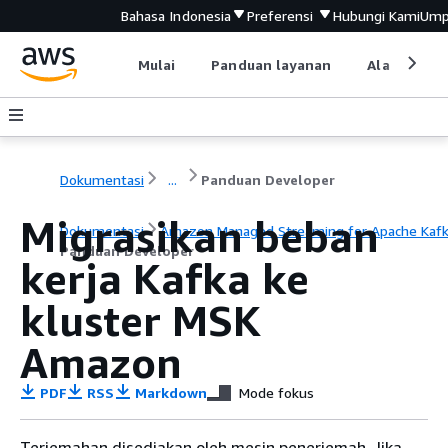
Bahasa Indonesia
Preferensi
Hubungi Kami
Ump
Mulai
Panduan layanan
Alat devel
Dokumentasi
...
Panduan Developer
Migrasikan beban
Dokumentasi
Amazon Managed Streaming for Apache Kaf
Panduan Developer
kerja Kafka ke
kluster MSK
Amazon
PDF
RSS
Markdown
Mode fokus
Terjemahan disediakan oleh mesin penerjemah. Jika