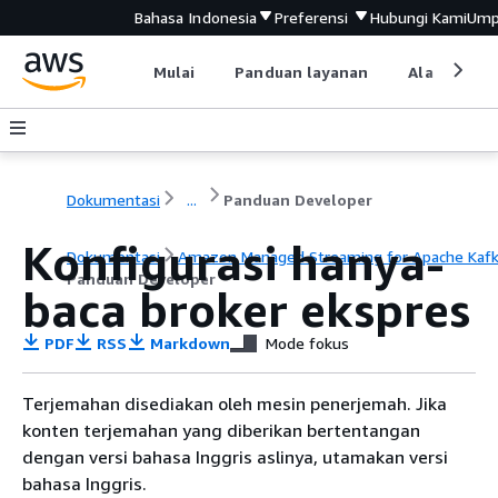
Bahasa Indonesia
Preferensi
Hubungi Kami
Ump
Mulai
Panduan layanan
Alat devel
Dokumentasi
...
Panduan Developer
Konfigurasi hanya-
Dokumentasi
Amazon Managed Streaming for Apache Kaf
Panduan Developer
baca broker ekspres
PDF
RSS
Markdown
Mode fokus
Terjemahan disediakan oleh mesin penerjemah. Jika
konten terjemahan yang diberikan bertentangan
dengan versi bahasa Inggris aslinya, utamakan versi
bahasa Inggris.