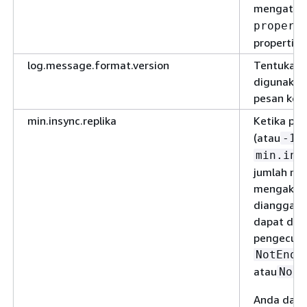
mengatur
propert
properti.
log.message.format.version
Tentukan 
digunakan
pesan ke l
min.insync.replika
Ketika pr
(atau
)
-1
min.ins
jumlah mi
mengakui 
dianggap b
dapat dip
pengecuali
NotEnou
atau
NotE
Anda dapa