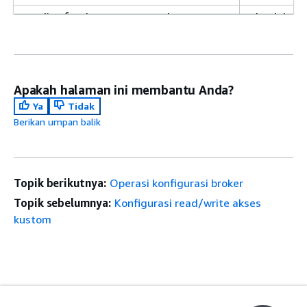
replica.fetch.response.max.bytes
Jumlah ma
untuk selu
Rekaman di
kumpulan 
pengambil
Apakah halaman ini membantu Anda?
lebih besa
Ya
Tidak
akan teta
Berikan umpan balik
kemajuan.
Properti
m
broker) a
(konfigura
Topik berikutnya:
Operasi konfigurasi broker
catatan m
Topik sebelumnya:
Konfigurasi read/write akses
kustom
request.timeout.ms
Konfigura
maksimum 
permintaan
sebelum ba
mengirim u
gagal perm