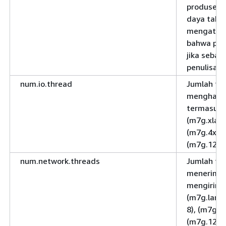
produsen 
daya tahan
mengatur 
bahwa pro
jika sebag
penulisan.
num.io.thread
Jumlah th
menghasil
termasuk d
(m7g.xlarg
(m7g.4xlar
(m7g.12xla
num.network.threads
Jumlah th
menerima 
mengirim 
(m7g.large
8), (m7g.4x
(m7g.12xla