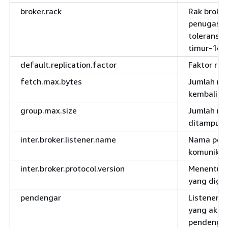
broker.rack
Rak broker
penugasan 
toleransi 
timur-1d`
default.replication.factor
Faktor rep
fetch.max.bytes
Jumlah ma
kembalika
group.max.size
Jumlah ma
ditampung
inter.broker.listener.name
Nama pend
komunikasi
inter.broker.protocol.version
Menentukan
yang digu
pendengar
Listener C
yang akan
pendengar