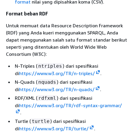
format
nilai yang dipisahkan koma (CSV).
Format beban RDF
Untuk memuat data Resource Description Framework
(RDF) yang Anda kueri menggunakan SPARQL, Anda
dapat menggunakan salah satu format standar berikut
seperti yang ditentukan oleh World Wide Web
Consortium (W3C):
N-Triples (
) dari spesifikasi
ntriples
di
https://www.w3.org/TR/n-triples/
.
N-Quads (
) dari spesifikasi
nquads
di
https://www.w3.org/TR/n-quads/
.
RDF/XML (
) dari spesifikasi
rdfxml
di
https://www.w3.org/TR/rdf-syntax-grammar/
.
Turtle (
) dari spesifikasi
turtle
di
https://www.w3.org/TR/turtle/
.