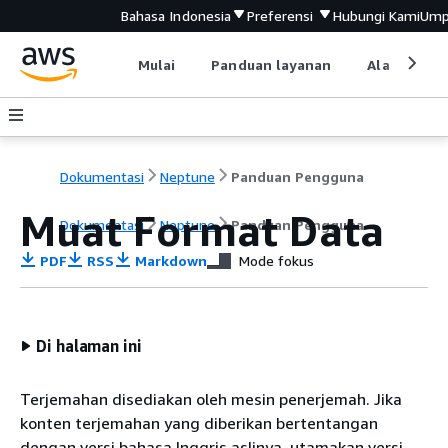
Bahasa Indonesia
Preferensi
Hubungi Kami
Ump
Mulai
Panduan layanan
Alat devel
Dokumentasi
Neptune
Panduan Pengguna
Muat Format Data
Dokumentasi
Neptune
Panduan Pengguna
PDF
RSS
Markdown
Mode fokus
Di halaman ini
Terjemahan disediakan oleh mesin penerjemah. Jika
konten terjemahan yang diberikan bertentangan
dengan versi bahasa Inggris aslinya, utamakan versi