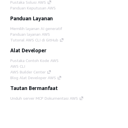
Pustaka Solusi AWS
Panduan Keputusan AWS
Panduan Layanan
Memilih layanan AI generatif
Panduan layanan AWS
Tutorial AWS CLI di GitHub
Alat Developer
Pustaka Contoh Kode AWS
AWS CLI
AWS Builder Center
Blog Alat Developer AWS
Tautan Bermanfaat
Unduh server MCP Dokumentasi AWS
Masuk ke Konsol AWS
AWS re:Post
Privasi
Syarat situs
Preferensi cookie
©