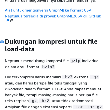
Anda harus mengonversinya sebelum memuatnya.
Alat untuk mengonversi GraphMl ke format CSV
Neptunus tersedia di proyek GraphML2CSV di.
GitHub
Dukungan kompresi untuk file
load-data
Neptunus mendukung kompresi file
individual
gzip
dalam atau format.
bzip2
File terkompresi harus memiliki
ekstensi
.bz2
.gz
atau, dan harus berupa file teks tunggal yang
dikodekan dalam format. UTF-8 Anda dapat memuat
banyak file, tetapi masing-masing harus berupa file
teks terpisah
,
, atau tidak terkompresi.
.gz
.bz2
Arsipkan file dengan ekstensi seperti
,,
.tar
.tar.gz