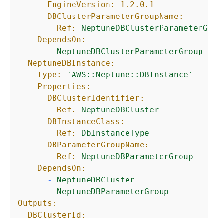
EngineVersion:
1.2
.0
.1
DBClusterParameterGroupName:
Ref:
NeptuneDBClusterParameterGro
DependsOn:
-
NeptuneDBClusterParameterGroup
NeptuneDBInstance:
Type:
'AWS::Neptune::DBInstance'
Properties:
DBClusterIdentifier:
Ref:
NeptuneDBCluster
DBInstanceClass:
Ref:
DbInstanceType
DBParameterGroupName:
Ref:
NeptuneDBParameterGroup
DependsOn:
-
NeptuneDBCluster
-
NeptuneDBParameterGroup
Outputs:
DBClusterId: