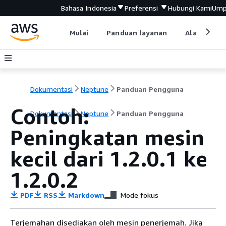
Bahasa Indonesia
Preferensi
Hubungi Kami
Ump
Mulai
Panduan layanan
Alat devel
Dokumentasi
Neptune
Panduan Pengguna
Contoh:
Dokumentasi
Neptune
Panduan Pengguna
Peningkatan mesin
kecil dari 1.2.0.1 ke
1.2.0.2
PDF
RSS
Markdown
Mode fokus
Terjemahan disediakan oleh mesin penerjemah. Jika