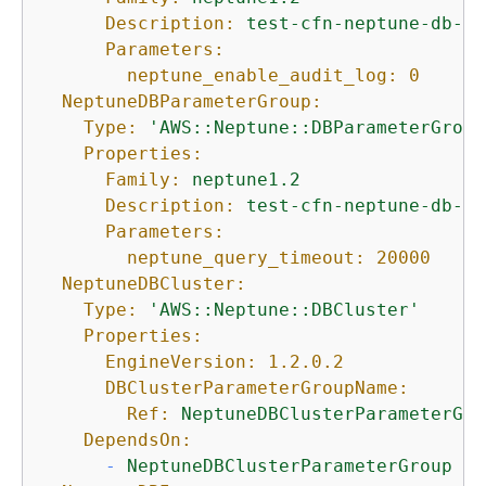
Description:
test-cfn-neptune-db-cl
Parameters:
neptune_enable_audit_log:
0
NeptuneDBParameterGroup:
Type:
'AWS::Neptune::DBParameterGroup
Properties:
Family:
neptune1.2
Description:
test-cfn-neptune-db-pa
Parameters:
neptune_query_timeout:
20000
NeptuneDBCluster:
Type:
'AWS::Neptune::DBCluster'
Properties:
EngineVersion:
1.2
.0
.2
DBClusterParameterGroupName:
Ref:
NeptuneDBClusterParameterGro
DependsOn:
-
NeptuneDBClusterParameterGroup