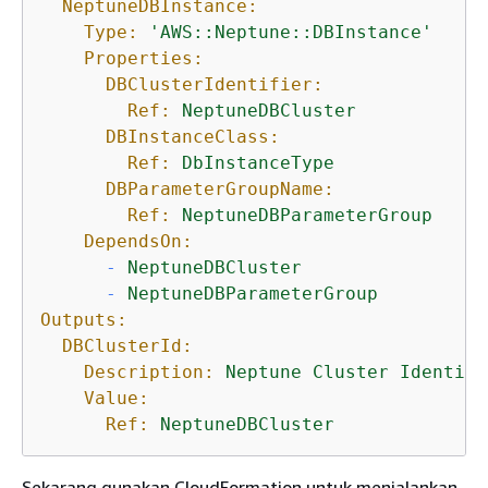
NeptuneDBInstance:
Type:
'AWS::Neptune::DBInstance'
Properties:
DBClusterIdentifier:
Ref:
NeptuneDBCluster
DBInstanceClass:
Ref:
DbInstanceType
DBParameterGroupName:
Ref:
NeptuneDBParameterGroup
DependsOn:
-
NeptuneDBCluster
-
NeptuneDBParameterGroup
Outputs:
DBClusterId:
Description:
Neptune
Cluster
Identifi
Value:
Ref:
NeptuneDBCluster
Sekarang gunakan CloudFormation untuk menjalankan