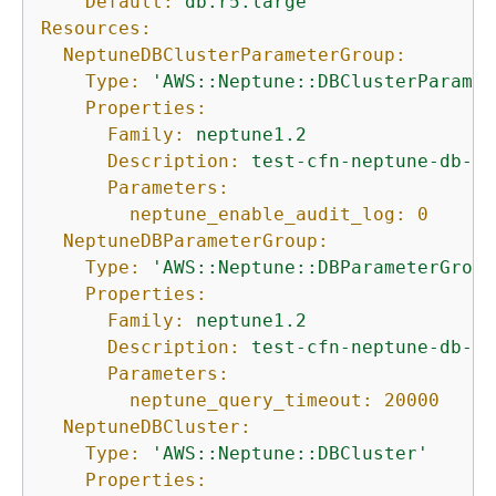
Default:
db.r5.large
Resources:
NeptuneDBClusterParameterGroup:
Type:
'AWS::Neptune::DBClusterParamet
Properties:
Family:
neptune1.2
Description:
test-cfn-neptune-db-cl
Parameters:
neptune_enable_audit_log:
0
NeptuneDBParameterGroup:
Type:
'AWS::Neptune::DBParameterGroup
Properties:
Family:
neptune1.2
Description:
test-cfn-neptune-db-pa
Parameters:
neptune_query_timeout:
20000
NeptuneDBCluster:
Type:
'AWS::Neptune::DBCluster'
Properties: