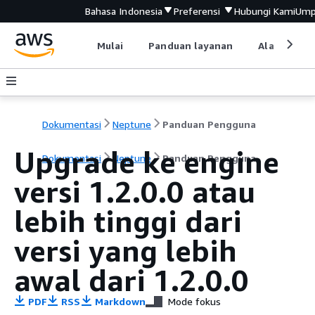
Bahasa Indonesia
Preferensi
Hubungi Kami
Ump
Mulai
Panduan layanan
Alat devel
Dokumentasi
Neptune
Panduan Pengguna
Upgrade ke engine
Dokumentasi
Neptune
Panduan Pengguna
versi 1.2.0.0 atau
lebih tinggi dari
versi yang lebih
awal dari 1.2.0.0
PDF
RSS
Markdown
Mode fokus