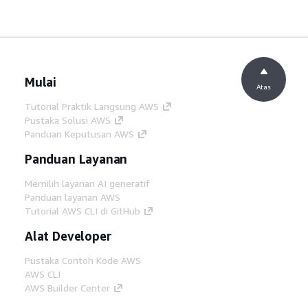
Mulai
Atas
Tutorial Praktik Langsung AWS
Pustaka Solusi AWS
Panduan Keputusan AWS
Panduan Layanan
Memilih layanan AI generatif
Panduan layanan AWS
Tutorial AWS CLI di GitHub
Alat Developer
Pustaka Contoh Kode AWS
AWS CLI
AWS Builder Center
Blog Alat Developer AWS