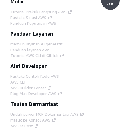
Mulai
Atas
Tutorial Praktik Langsung AWS
Pustaka Solusi AWS
Panduan Keputusan AWS
Panduan Layanan
Memilih layanan AI generatif
Panduan layanan AWS
Tutorial AWS CLI di GitHub
Alat Developer
Pustaka Contoh Kode AWS
AWS CLI
AWS Builder Center
Blog Alat Developer AWS
Tautan Bermanfaat
Unduh server MCP Dokumentasi AWS
Masuk ke Konsol AWS
AWS re:Post