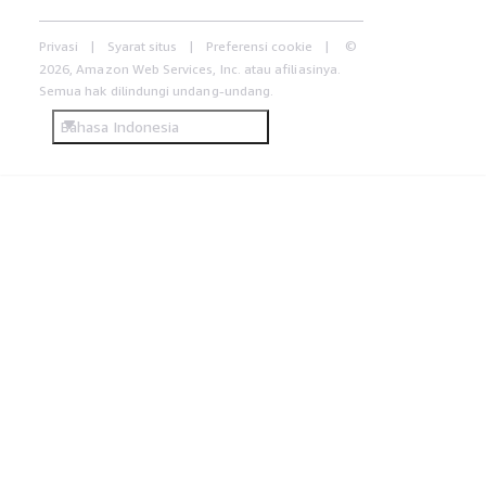
Privasi
Syarat situs
Preferensi cookie
©
2026, Amazon Web Services, Inc. atau afiliasinya.
Semua hak dilindungi undang-undang.
Bahasa Indonesia