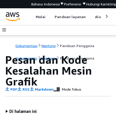
Bahasa Indonesia
Preferensi
Hubungi Kami
Ump
Mulai
Panduan layanan
Alat devel
Dokumentasi
Neptune
Panduan Pengguna
Pesan dan Kode
Dokumentasi
Neptune
Panduan Pengguna
Kesalahan Mesin
Grafik
PDF
RSS
Markdown
Mode fokus
Di halaman ini