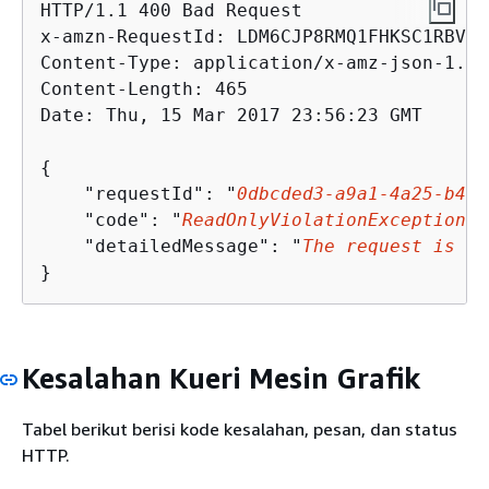
HTTP/1.1 400 Bad Request

x-amzn-RequestId: LDM6CJP8RMQ1FHKSC1RBVJF
Content-Type: application/x-amz-json-1.0

Content-Length: 465

Date: Thu, 15 Mar 2017 23:56:23 GMT

{
    "requestId": "
0dbcded3-a9a1-4a25-b419
    "code": "
ReadOnlyViolationException
",

    "detailedMessage": "
The request is re
}
Kesalahan Kueri Mesin Grafik
Tabel berikut berisi kode kesalahan, pesan, dan status
HTTP.