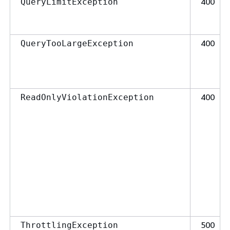
400
QueryLimitException
400
QueryTooLargeException
400
ReadOnlyViolationException
500
ThrottlingException