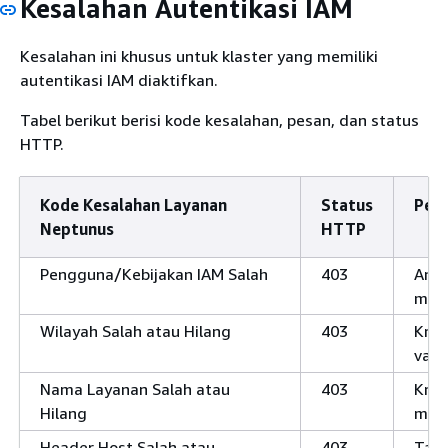
Kesalahan Autentikasi IAM
Kesalahan ini khusus untuk klaster yang memiliki
autentikasi IAM diaktifkan.
Tabel berikut berisi kode kesalahan, pesan, dan status
HTTP.
Kode Kesalahan Layanan
Status
Pes
Neptunus
HTTP
Pengguna/Kebijakan IAM Salah
403
Anda
mema
Wilayah Salah atau Hilang
403
Kred
valid
Nama Layanan Salah atau
403
Kred
Hilang
memp
Header Host Salah atau
403
Tand