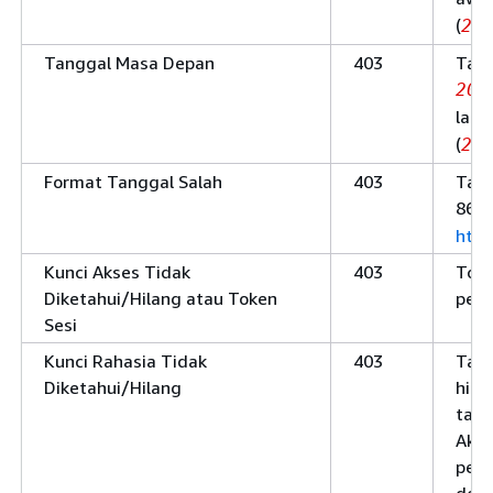
(
20
Tanggal Masa Depan
403
Tand
205
lamb
(
20
Format Tanggal Salah
403
Tang
8601
http
Kunci Akses Tidak
403
Toke
Diketahui/Hilang atau Token
perm
Sesi
Kunci Rahasia Tidak
403
Tand
Diketahui/Hilang
hitu
tang
Akse
pena
doku