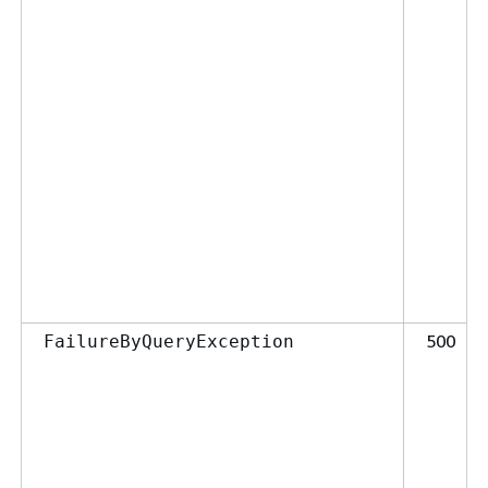
500
FailureByQueryException