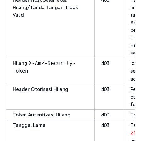
Hilang/Tanda Tangan Tidak
hitu
Valid
tang
Akse
pena
doku
Head
sala
Hilang
403
'
X-Amz-Security-
x-a
seba
Token
ada
Header Otorisasi Hilang
403
Perm
otor
form
Token Autentikasi Hilang
403
Toke
Tanggal Lama
403
Tand
201
awal