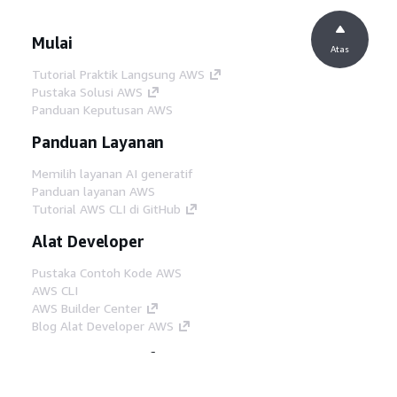
Mulai
Atas
Tutorial Praktik Langsung AWS
Pustaka Solusi AWS
Panduan Keputusan AWS
Panduan Layanan
Memilih layanan AI generatif
Panduan layanan AWS
Tutorial AWS CLI di GitHub
Alat Developer
Pustaka Contoh Kode AWS
AWS CLI
AWS Builder Center
Blog Alat Developer AWS
Tautan Bermanfaat
Unduh server MCP Dokumentasi AWS