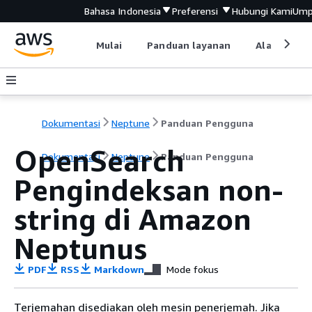
Bahasa Indonesia
Preferensi
Hubungi Kami
Ump
Mulai
Panduan layanan
Alat devel
Dokumentasi
Neptune
Panduan Pengguna
OpenSearch
Dokumentasi
Neptune
Panduan Pengguna
Pengindeksan non-
string di Amazon
Neptunus
PDF
RSS
Markdown
Mode fokus
Terjemahan disediakan oleh mesin penerjemah. Jika