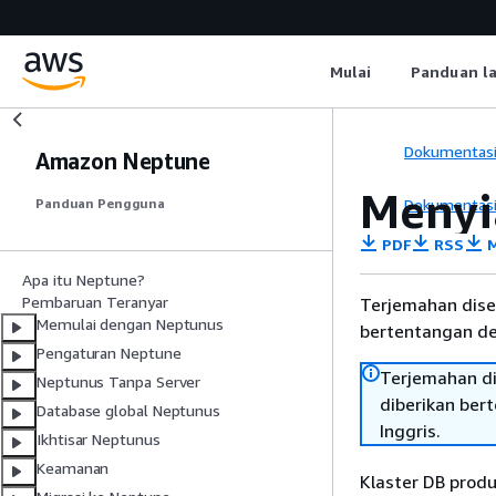
Mulai
Panduan l
Dokumentas
Amazon Neptune
Menyi
Dokumentas
Panduan Pengguna
PDF
RSS
M
Apa itu Neptune?
Pembaruan Teranyar
Terjemahan dise
Memulai dengan Neptunus
bertentangan den
Pengaturan Neptune
Terjemahan di
Neptunus Tanpa Server
diberikan ber
Database global Neptunus
Inggris.
Ikhtisar Neptunus
Keamanan
Klaster DB produ