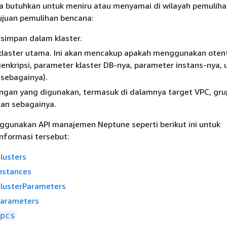
 butuhkan untuk meniru atau menyamai di wilayah pemuliha
ujuan pemulihan bencana:
simpan dalam klaster.
 klaster utama. Ini akan mencakup apakah menggunakan otent
ienkripsi, parameter klaster DB-nya, parameter instans-nya, 
 sebagainya).
ingan yang digunakan, termasuk di dalamnya target VPC, gru
an sebagainya.
gunakan API manajemen Neptune seperti berikut ini untuk
formasi tersebut:
lusters
nstances
lusterParameters
Parameters
pcs