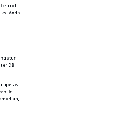
berikut
uksi Anda
ngatur
ster DB
u operasi
an. Ini
kemudian,