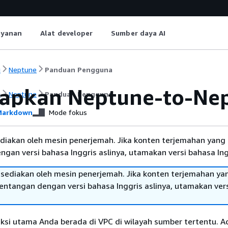
ayanan
Alat developer
Sumber daya AI
i
Neptune
Panduan Pengguna
apkan Neptune-to-Nep
i
Neptune
Panduan Pengguna
arkdown
Mode fokus
diakan oleh mesin penerjemah. Jika konten terjemahan yang 
gan versi bahasa Inggris aslinya, utamakan versi bahasa Ing
sediakan oleh mesin penerjemah. Jika konten terjemahan ya
tentangan dengan versi bahasa Inggris aslinya, utamakan ver
ksi utama Anda berada di VPC di wilayah sumber tertentu. Ad