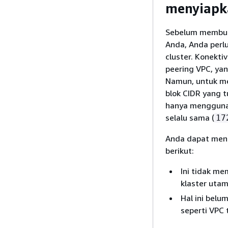
menyiapk
Sebelum membuat
Anda, Anda perl
cluster. Konekti
peering VPC, yan
Namun, untuk me
blok CIDR yang t
hanya menggunak
selalu sama (
17
Anda dapat meng
berikut:
Ini tidak me
klaster uta
Hal ini belu
seperti VPC