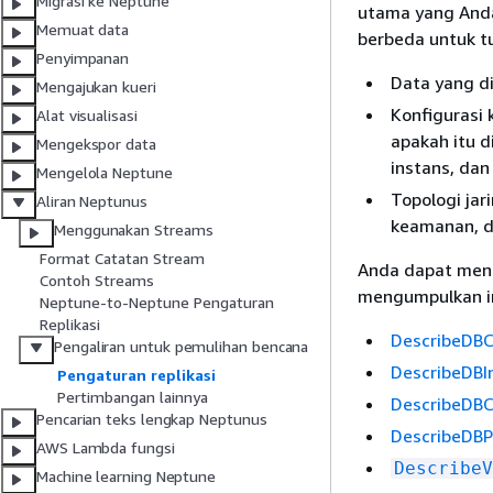
Migrasi ke Neptune
utama yang Anda
Memuat data
berbeda untuk t
Penyimpanan
Data yang di
Mengajukan kueri
Konfigurasi
Alat visualisasi
apakah itu d
Mengekspor data
instans, dan
Mengelola Neptune
Topologi jar
Aliran Neptunus
keamanan, d
Menggunakan Streams
Format Catatan Stream
Anda dapat meng
Contoh Streams
mengumpulkan in
Neptune-to-Neptune Pengaturan
Replikasi
DescribeDBC
Pengaliran untuk pemulihan bencana
DescribeDBI
Pengaturan replikasi
Pertimbangan lainnya
DescribeDBC
Pencarian teks lengkap Neptunus
DescribeDB
AWS Lambda fungsi
DescribeV
Machine learning Neptune