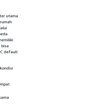
ster utama
 rumah
alui
beda.
emiliki
 bisa
PC default
kondisi
tempat
 sama