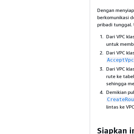
Dengan menyiapk
berkomunikasi d
pribadi tunggal
Dari VPC kla
untuk memba
Dari VPC kla
AcceptVpc
Dari VPC kla
rute ke tabe
sehingga me
Demikian pul
CreateRou
lintas ke VP
Siapkan i