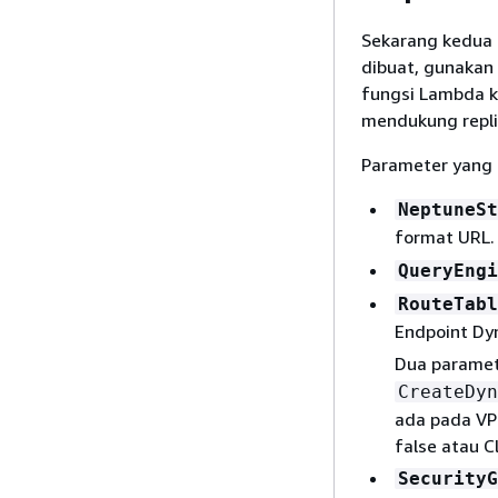
Sekarang kedua c
dibuat, gunakan
fungsi Lambda k
mendukung replik
Parameter yang 
NeptuneSt
format URL.
QueryEngi
RouteTabl
Endpoint Dy
Dua paramet
CreateDyn
ada pada VPC
false atau C
SecurityG