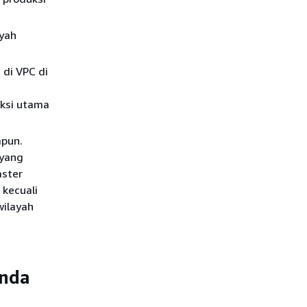
ayah
di VPC di
uksi utama
apun.
 yang
aster
 kecuali
wilayah
Anda