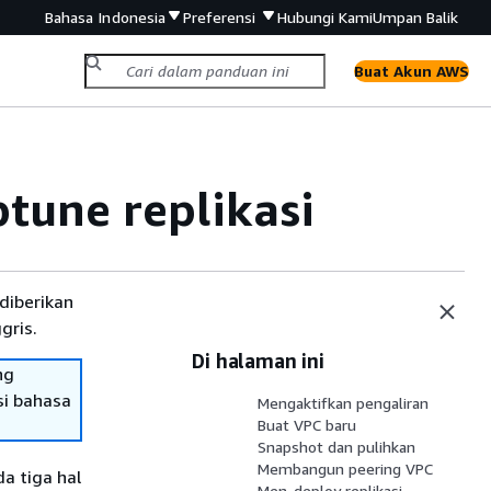
Bahasa Indonesia
Preferensi
Hubungi Kami
Umpan Balik
Buat Akun AWS
tune replikasi
diberikan
gris.
Di halaman ini
ng
si bahasa
Mengaktifkan pengaliran
Buat VPC baru
Snapshot dan pulihkan
Membangun peering VPC
a tiga hal
Men-deploy replikasi