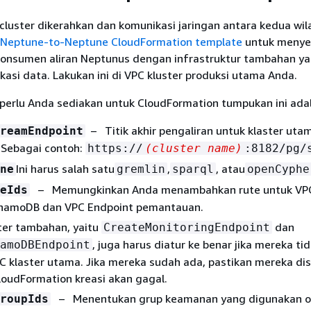
luster dikerahkan dan komunikasi jaringan antara kedua wil
Neptune-to-Neptune CloudFormation template
untuk menye
onsumen aliran Neptunus dengan infrastruktur tambahan y
asi data. Lakukan ini di VPC kluster produksi utama Anda.
perlu Anda sediakan untuk CloudFormation tumpukan ini ada
– Titik akhir pengaliran untuk klaster uta
reamEndpoint
 Sebagai contoh:
https://
(cluster name)
:8182/pg/
Ini harus salah satu
,
, atau
ne
gremlin
sparql
openCyphe
– Memungkinkan Anda menambahkan rute untuk VP
eIds
namoDB dan VPC Endpoint pemantauan.
er tambahan, yaitu
dan
CreateMonitoringEndpoint
, juga harus diatur ke benar jika mereka ti
amoDBEndpoint
 klaster utama. Jika mereka sudah ada, pastikan mereka dis
loudFormation kreasi akan gagal.
– Menentukan grup keamanan yang digunakan o
roupIds