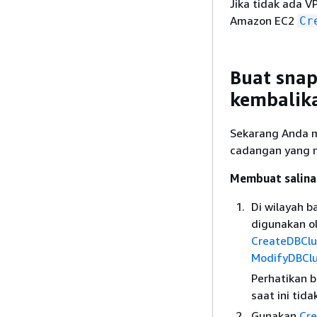
Jika tidak ada V
Amazon EC2
Cr
Buat snap
kembalika
Sekarang Anda m
cadangan yang m
Membuat salinan
Di wilayah 
digunakan o
CreateDBClu
ModifyDBCl
Perhatikan 
saat ini tid
Gunakan
Cr