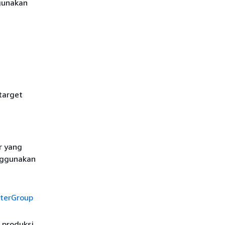
ggunakan
target
r yang
nggunakan
terGroup
 produksi