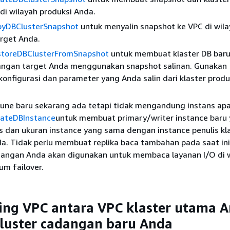
di wilayah produksi Anda.
pyDBClusterSnapshot
untuk menyalin snapshot ke VPC di wil
rget Anda.
storeDBClusterFromSnapshot
untuk membuat klaster DB baru 
angan target Anda menggunakan snapshot salinan. Gunakan
onfigurasi dan parameter yang Anda salin dari klaster prod
tune baru sekarang ada tetapi tidak mengandung instans ap
ateDBInstance
untuk membuat primary/writer instance baru
is dan ukuran instance yang sama dengan instance penulis kl
a. Tidak perlu membuat replika baca tambahan pada saat ini
dangan Anda akan digunakan untuk membaca layanan I/O di 
um failover.
ing VPC antara VPC klaster utama 
luster cadangan baru Anda