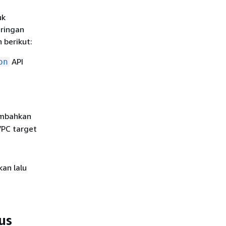
uk
aringan
 berikut:
API
on
mbahkan
VPC target
an lalu
us