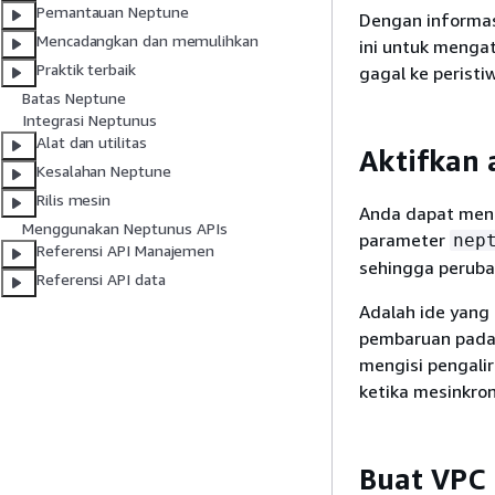
Pemantauan Neptune
Dengan informas
Mencadangkan dan memulihkan
ini untuk mengat
Praktik terbaik
gagal ke peristi
Batas Neptune
Integrasi Neptunus
Alat dan utilitas
Aktifkan 
Kesalahan Neptune
Rilis mesin
Anda dapat me
Menggunakan Neptunus APIs
parameter
nep
Referensi API Manajemen
sehingga peruba
Referensi API data
Adalah ide yang
pembaruan pada k
mengisi pengali
ketika mesinkron
Buat VPC 