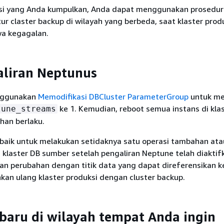
i yang Anda kumpulkan, Anda dapat menggunakan prosedur 
ur claster backup di wilayah yang berbeda, saat klaster prod
wa kegagalan.
aliran Neptunus
nggunakan
Memodifikasi DBCluster ParameterGroup
untuk me
ke 1. Kemudian, reboot semua instans di kla
tune_streams
han berlaku.
 baik untuk melakukan setidaknya satu operasi tambahan ata
laster DB sumber setelah pengaliran Neptune telah diaktifk
ran perubahan dengan titik data yang dapat direferensikan 
kan ulang klaster produksi dengan cluster backup.
baru di wilayah tempat Anda ingin