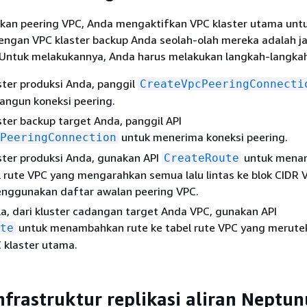
an peering VPC, Anda mengaktifkan VPC klaster utama unt
engan VPC klaster backup Anda seolah-olah mereka adalah j
. Untuk melakukannya, Anda harus melakukan langkah-langkah
ster produksi Anda, panggil
CreateVpcPeeringConnecti
ngun koneksi peering.
ster backup target Anda, panggil API
untuk menerima koneksi peering.
PeeringConnection
ster produksi Anda, gunakan API
untuk mena
CreateRoute
l rute VPC yang mengarahkan semua lalu lintas ke blok CIDR 
nggunakan daftar awalan peering VPC.
a, dari kluster cadangan target Anda VPC, gunakan API
untuk menambahkan rute ke tabel rute VPC yang merutek
te
C klaster utama.
nfrastruktur replikasi aliran Neptun