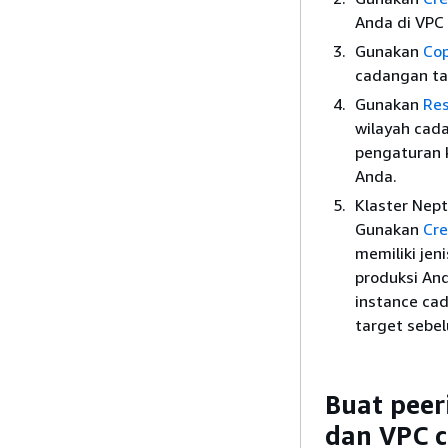
Anda di VPC 
Gunakan
Co
cadangan ta
Gunakan
Re
wilayah cad
pengaturan k
Anda.
Klaster Nep
Gunakan
Cre
memiliki jen
produksi And
instance ca
target sebel
Buat peer
dan VPC c