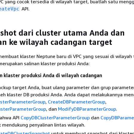
PC yang cocok tersedia di wilayah target, buatlah satu men
API.
eateVpc
shot dari cluster utama Anda dan
n ke wilayah cadangan target
embuat klaster Neptune baru di VPC yang sesuai di wilayah 
erupakan salinan klaster produksi Anda:
 klaster produksi Anda di wilayah cadangan
backup target Anda, buat ulang parameter dan grup paramete
leh klaster DB produksi Anda. Anda dapat melakukannya me
sterParameterGroup
,
CreateDBParameterGroup
,
usterParameterGroup
, dan
ModifyDBParameterGroup
.
bahwa API
CopyDBClusterParameterGroup
dan
CopyDBParame
ak mendukung penyalinan lintas wilayah.
eateDBClusterSnapshot
untuk membuat snapshot dari klaster