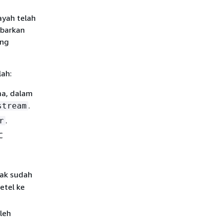
ayah telah
barkan
ang
lah:
ma, dalam
.
stream
.
r
C
dak sudah
etel ke
leh