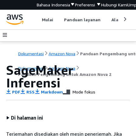
Bahasa Indonesia
Preferensi
Hubungi Kami
Ump
Mulai
Panduan layanan
Alat devel
Dokumentasi
Amazon Nova
SageMaker
Dokumentasi
Amazon Nova
Panduan Pengembang untuk Amazon Nova 2
Inferensi
PDF
RSS
Markdown
Mode fokus
Di halaman ini
Terjemahan disediakan oleh mesin penerjemah. Jika