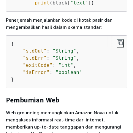
print
(block[
"text"
])
Penerjemah menjalankan kode di kotak pasir dan
mengembalikan hasil dalam skema standar:
{
"stdOut"
: 
"String"
,

"stdErr"
: 
"String"
,

"exitCode"
: 
"int"
,

"isError"
: 
"boolean"
}
Pembumian Web
Web grounding memungkinkan Amazon Nova untuk
mengakses informasi real-time dari internet,
memberikan up-to-date tanggapan dan mengurangi