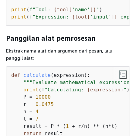
print
(
f"Tool: 
{
tool[
'name'
]}
"
print
(
f"Expression: 
{
tool[
'input'
][
'expre
Panggilan alat pemrosesan
Ekstrak nama alat dan argumen dari pesan, lalu
panggil alat:
def
calculate
(
expression
):
"""Evaluate mathematical expression""
print
(
f"Calculating: 
{
expression}
"
)

    P = 
10000
    r = 
0.0475
    n = 
4
    t = 
7
    result = P * (
1
 + r/n) ** (n*t)

return
 result
