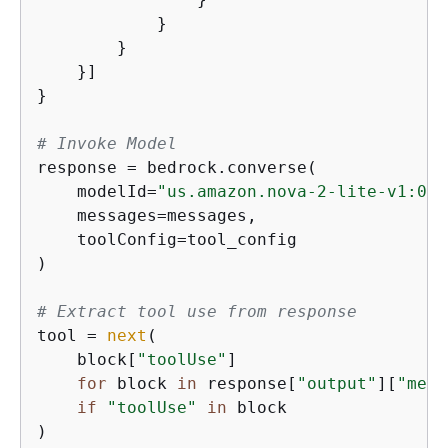
            }

        }

    }]

}

# Invoke Model
response = bedrock.converse(

    modelId=
"us.amazon.nova-2-lite-v1:0"
,

    messages=messages,

    toolConfig=tool_config

)

# Extract tool use from response
tool = 
next
(

    block[
"toolUse"
]

for
 block 
in
 response[
"output"
][
"mess
if
"toolUse"
in
 block

)
