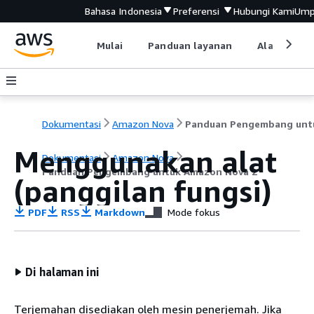
Bahasa Indonesia
Preferensi
Hubungi Kami
Ump
Mulai
Panduan layanan
Alat devel
Dokumentasi
Amazon Nova
Menggunakan alat
Dokumentasi
Amazon Nova
Panduan Pengembang untuk Amazon Nova 2
(panggilan fungsi)
PDF
RSS
Markdown
Mode fokus
Di halaman ini
Terjemahan disediakan oleh mesin penerjemah. Jika