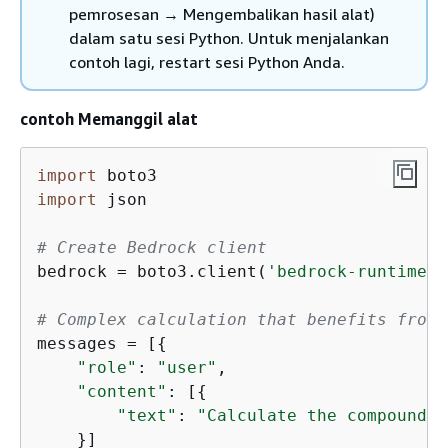
pemrosesan → Mengembalikan hasil alat)
dalam satu sesi Python. Untuk menjalankan
contoh lagi, restart sesi Python Anda.
contoh Memanggil alat
import
import
 json

# Create Bedrock client
bedrock = boto3.client(
'bedrock-runtime'
,
# Complex calculation that benefits from 
messages = [
{
"role"
: 
"user"
,

"content"
: [
{
"text"
: 
"Calculate the compound i
    }]
