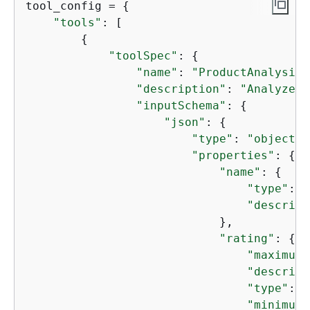
tool_config = 
{
"tools"
: [

{
"toolSpec"
: 
{
"name"
: 
"ProductAnalysis"
"description"
: 
"Analyze p
"inputSchema"
: 
{
"json"
: 
{
"type"
: 
"object"
,

"properties"
: 
{
"name"
: 
{
"type"
: 
"
"descript
                            },

"rating"
: 
{
"maximum"
"descript
"type"
: [
"minimum"