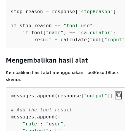
stop_reason = response[
"stopReason"
]

if
 stop_reason == 
"tool_use"
:

if
 tool[
"name"
] == 
"calculator"
:

        result = calculate(tool[
"input"
][
Mengembalikan hasil alat
Kembalikan hasil alat menggunakan ToolResultBlock
skema:
messages.append(response[
"output"
][
"messa
# Add the tool result
messages.append(
{
"role"
: 
"user"
,

"content"
: [
{