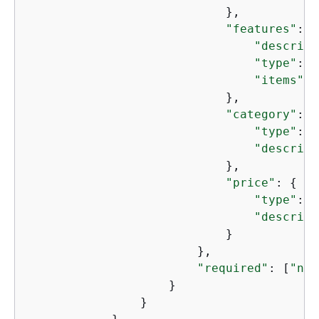
                            },

"features"
: 
{
"descript
"type"
: 
"
"items"
: 
                            },

"category"
: 
{
"type"
: 
"
"descript
                            },

"price"
: 
{
"type"
: 
"
"descript
                            }

                        },

"required"
: [
"nam
                    }

                }
