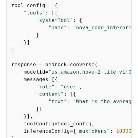
tool_config = 
{
"tools"
: [
{
"systemTool"
: 
{
"name"
: 
"nova_code_interprete
        }

    }]

}

response = bedrock.converse(

    modelId=
"us.amazon.nova-2-lite-v1:0"
,

    messages=[
{
"role"
: 
"user"
,

"content"
: [
{
"text"
: 
"What is the average 
        }]

    }],

    toolConfig=tool_config,

    inferenceConfig=
{
"maxTokens"
: 
10000
, 