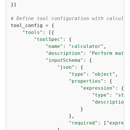
}]

# Define tool configuration with calculat
tool_config = 
{
"tools"
: [
{
"toolSpec"
: 
{
"name"
: 
"calculator"
,

"description"
: 
"Perform mathe
"inputSchema"
: 
{
"json"
: 
{
"type"
: 
"object"
,

"properties"
: 
{
"expression"
: 
{
"type"
: 
"stri
"description"
                        }

                    },

"required"
: [
"express
                }
