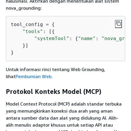
halusinasi. Aktifkan dengan menentukan alat sistem
nova_grounding:
tool_config = 
{
"tools"
: [
{
"systemTool"
: 
{
"name"
: 
"nova_grou
    }]

}
Untuk informasi rinci tentang Web Grounding,
lihat
Pembumian Web
.
Protokol Konteks Model (MCP)
Model Context Protocol (MCP) adalah standar terbuka
yang memungkinkan koneksi dua arah yang aman
antara sumber data dan alat yang didukung AI. Alih-
alih menulis adaptor khusus untuk setiap API atau