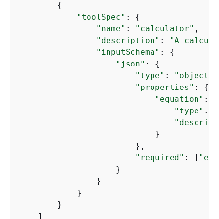
{
"toolSpec"
: 
{
"name"
: 
"calculator"
,

"description"
: 
"A calcula
"inputSchema"
: 
{
"json"
: 
{
"type"
: 
"object"
,

"properties"
: 
{
"equation"
: 
{
"type"
: 
"
"descript
                            }

                        },

"required"
: [
"equ
                    }

                }

            }

        }

    ]
