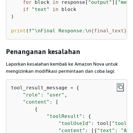
for
 block 
in
 response[
"output"
][
"mess
if
"text"
in
 block

)

print
(
f"\nFinal Response:\n
{
final_text}
"
)
Penanganan kesalahan
Laporkan kesalahan kembali ke Amazon Nova untuk
mengizinkan modifikasi permintaan dan coba lagi:
tool_result_message = 
{
"role"
: 
"user"
,

"content"
: [

{
"toolResult"
: 
{
"toolUseId"
: tool[
"toolUs
"content"
: [
{
"text"
: 
"A v