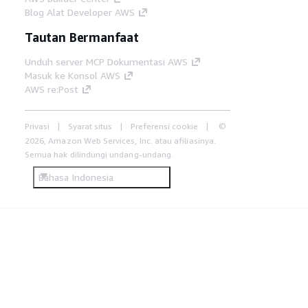
Blog Alat Developer AWS
Tautan Bermanfaat
Unduh server MCP Dokumentasi AWS
Masuk ke Konsol AWS
AWS re:Post
Privasi
Syarat situs
Preferensi cookie
©
2026, Amazon Web Services, Inc. atau afiliasinya.
Semua hak dilindungi undang-undang.
Bahasa Indonesia