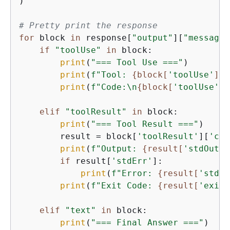
)

# Pretty print the response
for
 block 
in
 response[
"output"
][
"message"
if
"toolUse"
in
 block:

print
(
"=== Tool Use ==="
)

print
(
f"Tool: 
{
block[
'toolUse'
][
'
print
(
f"Code:\n
{
block[
'toolUse'
][
elif
"toolResult"
in
 block:

print
(
"=== Tool Result ==="
)

        result = block[
'toolResult'
][
'con
print
(
f"Output: 
{
result[
'stdOut'
]
if
 result[
'stdErr'
]:

print
(
f"Error: 
{
result[
'stdEr
print
(
f"Exit Code: 
{
result[
'exitC
elif
"text"
in
 block:

print
(
"=== Final Answer ==="
)
