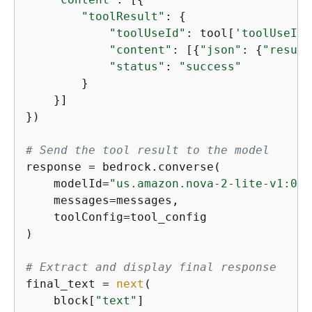
"toolResult"
: 
{
"toolUseId"
: tool[
'toolUseId'
"content"
: [
{
"json"
: 
{
"result
"status"
: 
"success"
        }

    }]

})

# Send the tool result to the model
response = bedrock.converse(

    modelId=
"us.amazon.nova-2-lite-v1:0"
,

    messages=messages,

    toolConfig=tool_config

)

# Extract and display final response
final_text = 
next
(

    block[
"text"
]
