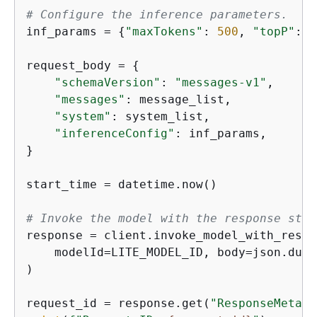
# Configure the inference parameters.
inf_params = 
{
"maxTokens"
: 
500
, 
"topP"
: 
0
request_body = 
{
"schemaVersion"
: 
"messages-v1"
,

"messages"
: message_list,

"system"
: system_list,

"inferenceConfig"
: inf_params,

}

start_time = datetime.now()

# Invoke the model with the response stre
response = client.invoke_model_with_respo
    modelId=LITE_MODEL_ID, body=json.dump
)

request_id = response.get(
"ResponseMetada