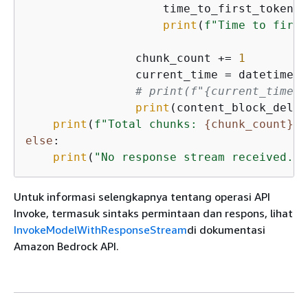
                    time_to_first_token =
print
(
f"Time to first
                chunk_count += 
1
                current_time = datetime.n
# print(f"
{
current_time} 
print
(content_block_delta
print
(
f"Total chunks: 
{
chunk_count}
"
else
:

print
(
"No response stream received."
)
Untuk informasi selengkapnya tentang operasi API
Invoke, termasuk sintaks permintaan dan respons, lihat
InvokeModelWithResponseStream
di dokumentasi
Amazon Bedrock API.