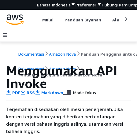
Bahasa Indonesia
Preferensi
Hubungi Kami
Ump
Mulai
Panduan layanan
Alat devel
Dokumentasi
Amazon Nova
Menggunakan API
Dokumentasi
Amazon Nova
Panduan Pengguna untuk Amazon Nova
Invoke
PDF
RSS
Markdown
Mode fokus
Terjemahan disediakan oleh mesin penerjemah. Jika
konten terjemahan yang diberikan bertentangan
dengan versi bahasa Inggris aslinya, utamakan versi
bahasa Inggris.