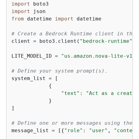
import
import
from
 datetime 
import
 datetime

# Create a Bedrock Runtime client in the 
client = boto3.client(
"bedrock-runtime"
, 
LITE_MODEL_ID = 
"us.amazon.nova-lite-v1:0
# Define your system prompt(s).
system_list = [

{
"text"
: 
"Act as a creativ
            }

]

# Define one or more messages using the "
message_list = [
{
"role"
: 
"user"
, 
"content