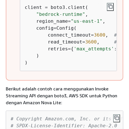
client = boto3.client(

"bedrock-runtime"
,

    region_name=
"us-east-1"
,

    config=Config(

        connect_timeout=
3600
,  
# 60 
        read_timeout=
3600
,     
# 60 
        retries=
{
'max_attempts'
: 
1
}

    )

)
Berikut adalah contoh cara menggunakan Invoke
Streaming API dengan boto3, AWS SDK untuk Python
dengan Amazon Nova Lite:
# Copyright Amazon.com, Inc. or its affil
# SPDX-License-Identifier: Apache-2.0