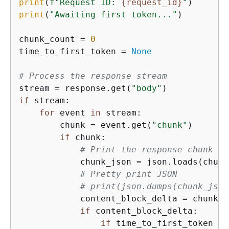
print
(
f"Request ID: 
{
request_id}
"
print
(
"Awaiting first token..."
)

chunk_count = 
0
time_to_first_token = 
None
# Process the response stream
stream = response.get(
"body"
if
 stream:

for
 event 
in
 stream:

        chunk = event.get(
"chunk"
)

if
 chunk:

# Print the response chunk
            chunk_json = json.loads(chunk
# Pretty print JSON
# print(json.dumps(chunk_json
            content_block_delta = chunk_j
if
 content_block_delta:

if
 time_to_first_token 
is