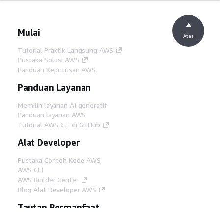
Mulai
Atas
Tutorial Praktik Langsung AWS
Pustaka Solusi AWS
Panduan Keputusan AWS
Panduan Layanan
Memilih layanan AI generatif
Panduan layanan AWS
Tutorial AWS CLI di GitHub
Alat Developer
Pustaka Contoh Kode AWS
AWS CLI
AWS Builder Center
Blog Alat Developer AWS
Tautan Bermanfaat