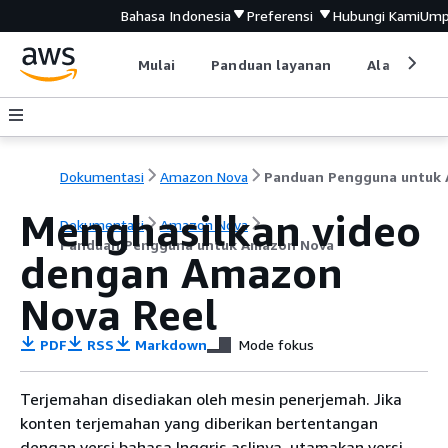
Bahasa Indonesia
Preferensi
Hubungi Kami
Ump
Mulai
Panduan layanan
Alat devel
Dokumentasi
Amazon Nova
Menghasilkan video
Dokumentasi
Amazon Nova
Panduan Pengguna untuk Amazon Nova
dengan Amazon
Nova Reel
PDF
RSS
Markdown
Mode fokus
Terjemahan disediakan oleh mesin penerjemah. Jika
konten terjemahan yang diberikan bertentangan
dengan versi bahasa Inggris aslinya, utamakan versi