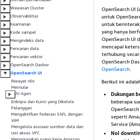
Wawasan Cluster
OpenSearch UI (
Observabilitas
untuk OpenSear
untuk berinterak
Keamanan
yang hanya berf
Kode sampel
OpenSearch UI d
Mengindeks data
mencapai keters
Pencarian data
terhubung secar
Pencarian vektor
OpenSearch Dasb
OpenSearch Dasbor
OpenSearch
.
OpenSearch UI
Riwayat rilis
Berikut ini adal
Memulai
AI Agen
Dukungan b
beberapa su
Enkripsi dan Kunci yang Dikelola
Pelanggan
OpenSearch 
Mengaktifkan federasi SAFL dengan
seperti Ama
IAM
Service (Ama
Mengelola asosiasi sumber data dan
Nol downti
izin akses VPC
Menggunakan ruang kerja Amazon