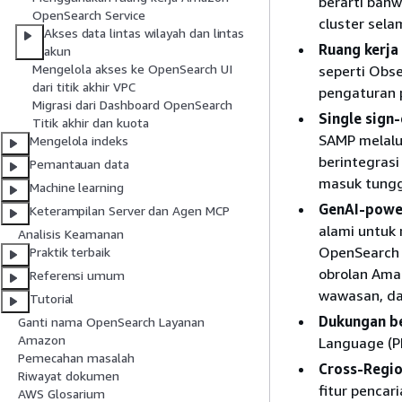
berarti bah
OpenSearch Service
cluster sela
Akses data lintas wilayah dan lintas
Ruang kerja
akun
Mengelola akses ke OpenSearch UI
seperti Obse
dari titik akhir VPC
pengaturan p
Migrasi dari Dashboard OpenSearch
Single sign
Titik akhir dan kuota
SAMP melalu
Mengelola indeks
berintegras
Pemantauan data
masuk tungg
Machine learning
GenAI-power
Keterampilan Server dan Agen MCP
alami untuk
Analisis Keamanan
OpenSearch 
Praktik terbaik
obrolan Ama
Referensi umum
wawasan, da
Tutorial
Dukungan be
Ganti nama OpenSearch Layanan
Amazon
Language (P
Pemecahan masalah
Cross-Regio
Riwayat dokumen
fitur pencar
AWS Glosarium