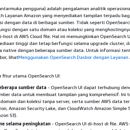
antarmuka pengguna) adalah pengalaman analitik operasion
ch Layanan Amazon yang menyediakan tampilan terpadu bag
si dengan data di berbagai sumber. Tidak seperti OpenSearc
ungsi dengan satu domain atau koleksi yang menghostingny
i-host di AWS Cloud file. Hal ini memungkinkan OpenSearch U
ediaan tinggi dan tetap berfungsi selama upgrade cluster, d
a native dengan beberapa sumber data. Untuk informasi ten
or, lihat
Menggunakan OpenSearch Dasbor dengan Layanan
ah fitur utama OpenSearch UI:
eberapa sumber data
- OpenSearch UI dapat terhubung de
mber data untuk membuat tampilan yang komprehensif. Ini 
domain dan koleksi tanpa server, serta sumber AWS data ter
zon, Amazon Security Lake, dan CloudWatch Amazon Simple 
zon S3).
me selama peningkatan
- OpenSearch UI di-host di file. AWS 