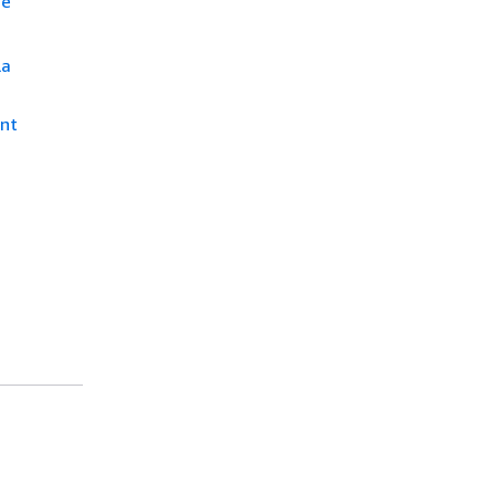
ce
la
nt