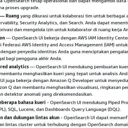
wa OpenSearch tetap operasional dan dapat mengambil data 
ma proses upgrade.
 — Ruang
yang dikurasi untuk kolaborasi tim untuk berbagai a
rvability, Security Analytics, dan Search. Anda dapat menen
rivasi dan mengelola izin untuk kolaborator di ruang kerja A
-on
— OpenSearch UI bekerja dengan AWS IAM Identity Cente
i federasi AWS Identity and Access Management (IAM) untuk
i dengan penyedia identitas Anda guna menciptakan pengal
al bagi pengguna akhir Anda.
ed analytics
— OpenSearch UI mendukung pembuatan kuer
 membantu menghasilkan kueri yang tepat untuk analisis And
UI juga bekerja dengan Amazon Q Developer untuk menyedi
zon Q dan membantu menghasilkan visualisasi, ringkasan pe
n detektor anomali yang direkomendasikan.
berapa bahasa kueri
- OpenSearch UI mendukung Piped Pro
PL), SQL, Lucene, dan Dashboards Query Language (DQL).
n dan dukungan lintas akun
- OpenSearch UI dapat memanf
ian lintas cluster untuk terhubung dengan OpenSearch domai