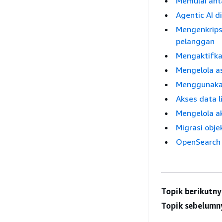
Memulai ant
Agentic AI 
Mengenkrips
pelanggan
Mengaktifka
Mengelola as
Menggunakan
Akses data l
Mengelola ak
Migrasi obj
OpenSearch T
Topik berikutny
Topik sebelumn