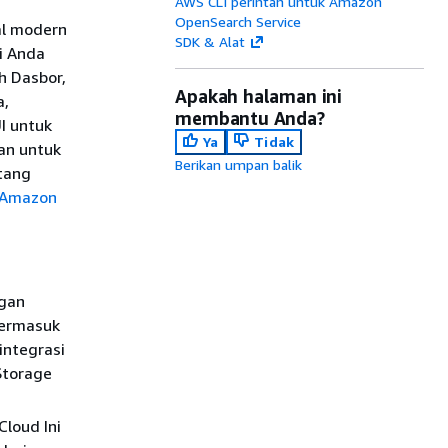
AWS CLI perintah untuk Amazon
OpenSearch Service
al modern
SDK & Alat
i Anda
h Dasbor,
Apakah halaman ini
a,
membantu Anda?
I untuk
Ya
Tidak
an untuk
Berikan umpan balik
tang
 Amazon
ngan
termasuk
integrasi
Storage
Cloud Ini