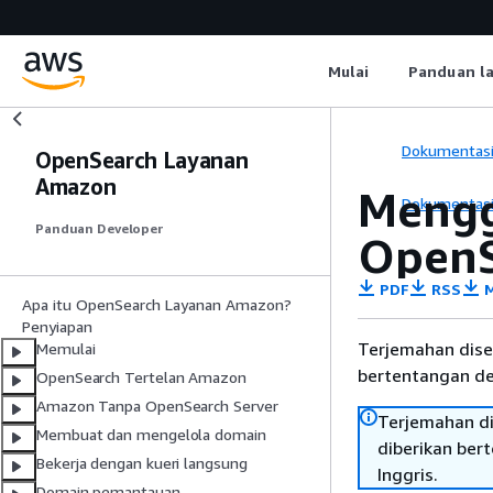
Mulai
Panduan l
Dokumentas
OpenSearch Layanan
Amazon
Mengg
Dokumentas
Panduan Developer
OpenS
PDF
RSS
M
Apa itu OpenSearch Layanan Amazon?
Penyiapan
Terjemahan dise
Memulai
bertentangan den
OpenSearch Tertelan Amazon
Amazon Tanpa OpenSearch Server
Terjemahan di
Membuat dan mengelola domain
diberikan ber
Bekerja dengan kueri langsung
Inggris.
Domain pemantauan