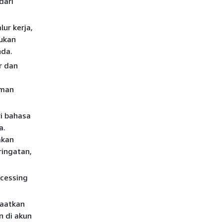
dari
lur kerja,
tukan
nda.
r dan
aman
i bahasa
a.
akan
ringatan,
cessing
aatkan
n di akun