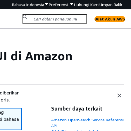
Bahasa Indonesia
Preferensi
Hubungi Kami
Umpan Balik
Buat Akun AWS
I di Amazon
diberikan
gris.
Sumber daya terkait
ng
si bahasa
Amazon OpenSearch Service Referensi
API