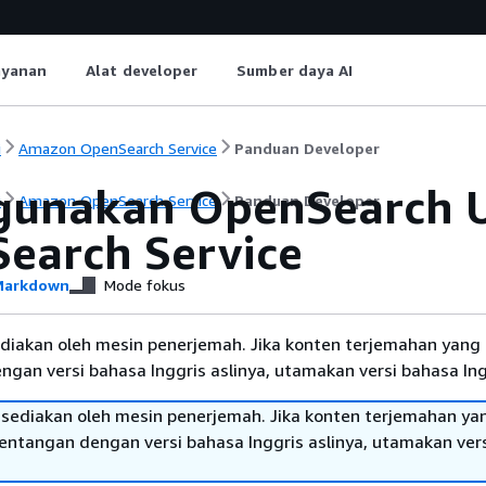
ayanan
Alat developer
Sumber daya AI
i
Amazon OpenSearch Service
Panduan Developer
unakan OpenSearch U
i
Amazon OpenSearch Service
Panduan Developer
earch Service
arkdown
Mode fokus
diakan oleh mesin penerjemah. Jika konten terjemahan yang 
gan versi bahasa Inggris aslinya, utamakan versi bahasa Ing
sediakan oleh mesin penerjemah. Jika konten terjemahan ya
tentangan dengan versi bahasa Inggris aslinya, utamakan ver