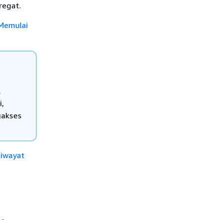
regat.
Memulai
.
i,
gakses
iwayat