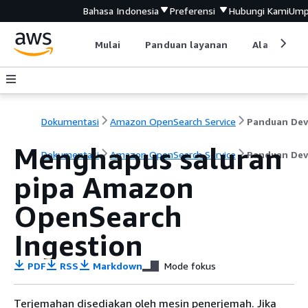
Bahasa Indonesia
Preferensi
Hubungi Kami
Ump
Mulai
Panduan layanan
Alat devel
Dokumentasi
Amazon OpenSearch Service
Menghapus saluran
Dokumentasi
Amazon OpenSearch Service
Panduan Dev
pipa Amazon
OpenSearch
Ingestion
PDF
RSS
Markdown
Mode fokus
Terjemahan disediakan oleh mesin penerjemah. Jika