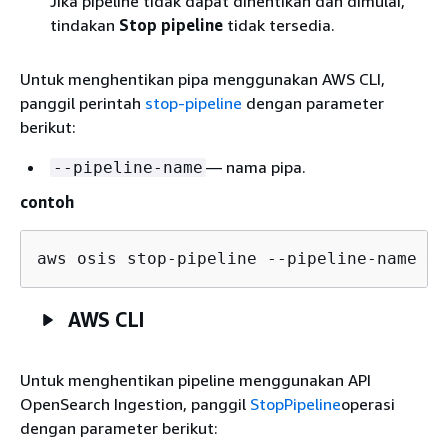
Jika pipeline tidak dapat dihentikan dan dimulai,
tindakan
Stop pipeline
tidak tersedia.
Untuk menghentikan pipa menggunakan AWS CLI,
panggil perintah
stop-pipeline
dengan parameter
berikut:
— nama pipa.
--pipeline-name
contoh
aws osis stop-pipeline --pipeline-name 
my
AWS CLI
Untuk menghentikan pipeline menggunakan API
OpenSearch Ingestion, panggil
StopPipeline
operasi
dengan parameter berikut: