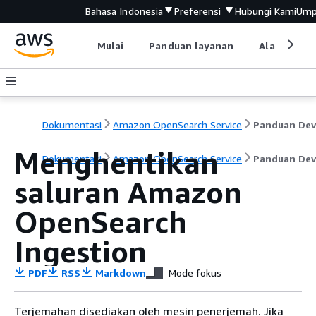
Bahasa Indonesia
Preferensi
Hubungi Kami
Ump
Mulai
Panduan layanan
Alat devel
Dokumentasi
Amazon OpenSearch Service
Menghentikan
Dokumentasi
Amazon OpenSearch Service
Panduan Dev
saluran Amazon
OpenSearch
Ingestion
PDF
RSS
Markdown
Mode fokus
Terjemahan disediakan oleh mesin penerjemah. Jika