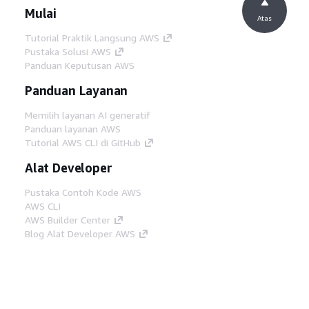
Mulai
Atas
Tutorial Praktik Langsung AWS
Pustaka Solusi AWS
Panduan Keputusan AWS
Panduan Layanan
Memilih layanan AI generatif
Panduan layanan AWS
Tutorial AWS CLI di GitHub
Alat Developer
Pustaka Contoh Kode AWS
AWS CLI
AWS Builder Center
Blog Alat Developer AWS
Tautan Bermanfaat
Unduh server MCP Dokumentasi AWS
Masuk ke Konsol AWS