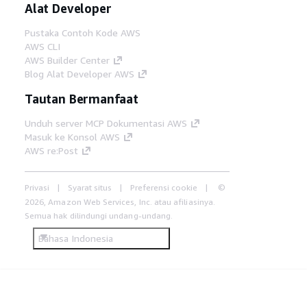
Alat Developer
Pustaka Contoh Kode AWS
AWS CLI
AWS Builder Center
Blog Alat Developer AWS
Tautan Bermanfaat
Unduh server MCP Dokumentasi AWS
Masuk ke Konsol AWS
AWS re:Post
Privasi
Syarat situs
Preferensi cookie
©
2026, Amazon Web Services, Inc. atau afiliasinya.
Semua hak dilindungi undang-undang.
Bahasa Indonesia