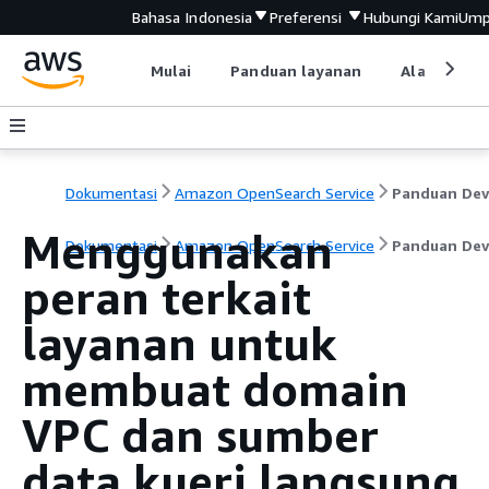
Bahasa Indonesia
Preferensi
Hubungi Kami
Ump
Mulai
Panduan layanan
Alat devel
Dokumentasi
Amazon OpenSearch Service
Menggunakan
Dokumentasi
Amazon OpenSearch Service
Panduan Dev
peran terkait
layanan untuk
membuat domain
VPC dan sumber
data kueri langsung