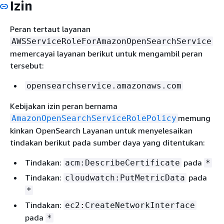
Izin
Peran tertaut layanan
AWSServiceRoleForAmazonOpenSearchService
memercayai layanan berikut untuk mengambil peran
tersebut:
opensearchservice.amazonaws.com
Kebijakan izin peran bernama
memung
AmazonOpenSearchServiceRolePolicy
kinkan OpenSearch Layanan untuk menyelesaikan
tindakan berikut pada sumber daya yang ditentukan:
Tindakan:
pada
acm:DescribeCertificate
*
Tindakan:
pada
cloudwatch:PutMetricData
*
Tindakan:
ec2:CreateNetworkInterface
pada
*