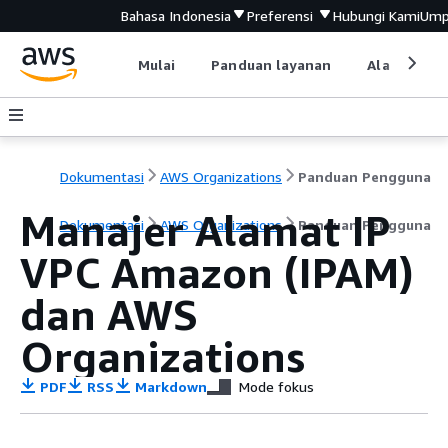
Bahasa Indonesia
Preferensi
Hubungi Kami
Ump
Mulai
Panduan layanan
Alat devel
Dokumentasi
AWS Organizations
Panduan Pengguna
Manajer Alamat IP
Dokumentasi
AWS Organizations
Panduan Pengguna
VPC Amazon (IPAM)
dan AWS
Organizations
PDF
RSS
Markdown
Mode fokus