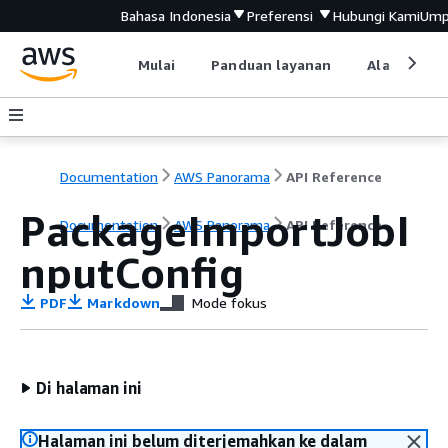
Bahasa Indonesia
Preferensi
Hubungi Kami
Ump
Mulai
Panduan layanan
Alat devel
Documentation
AWS Panorama
API Reference
PackageImportJobI
Documentation
AWS Panorama
API Reference
nputConfig
PDF
Markdown
Mode fokus
Di halaman ini
Halaman ini belum diterjemahkan ke dalam