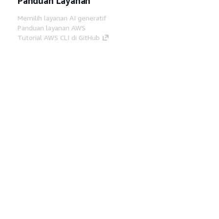
Panduan Layanan
Memilih layanan AI generatif
Panduan layanan AWS
Tutorial AWS CLI di GitHub
Alat Developer
Pustaka Contoh Kode AWS
AWS CLI
AWS Builder Center
Blog Alat Developer AWS
Tautan Bermanfaat
Unduh server MCP Dokumentasi AWS
Masuk ke Konsol AWS
AWS re:Post
Privasi
Syarat situs
Preferensi cookie
©
2026, Amazon Web Services, Inc. atau afiliasinya.
Semua hak dilindungi undang-undang.