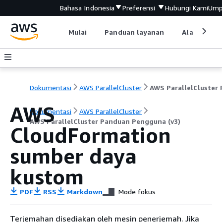
Bahasa Indonesia
Preferensi
Hubungi Kami
Ump
Mulai
Panduan layanan
Alat devel
Dokumentasi
AWS ParallelCluster
AWS
Dokumentasi
AWS ParallelCluster
AWS ParallelCluster Panduan Pengguna (v3)
CloudFormation
sumber daya
kustom
PDF
RSS
Markdown
Mode fokus
Terjemahan disediakan oleh mesin penerjemah. Jika