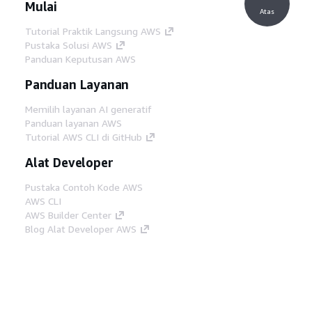
Mulai
Atas
Tutorial Praktik Langsung AWS
Pustaka Solusi AWS
Panduan Keputusan AWS
Panduan Layanan
Memilih layanan AI generatif
Panduan layanan AWS
Tutorial AWS CLI di GitHub
Alat Developer
Pustaka Contoh Kode AWS
AWS CLI
AWS Builder Center
Blog Alat Developer AWS
Tautan Bermanfaat
Unduh server MCP Dokumentasi AWS
Masuk ke Konsol AWS
AWS re:Post