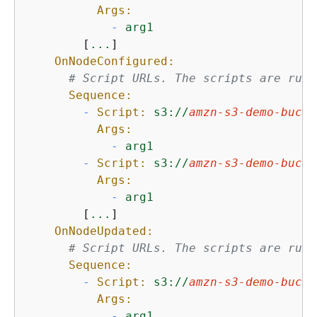
Args:
-
arg1
        [
...
]

OnNodeConfigured:
# Script URLs. The scripts are run 
Sequence:
-
Script:
s3://
amzn-s3-demo-bucke
Args:
-
arg1
-
Script:
s3://
amzn-s3-demo-bucke
Args:
-
arg1
        [
...
]

OnNodeUpdated:
# Script URLs. The scripts are run 
Sequence:
-
Script:
s3://
amzn-s3-demo-bucke
Args:
-
arg1