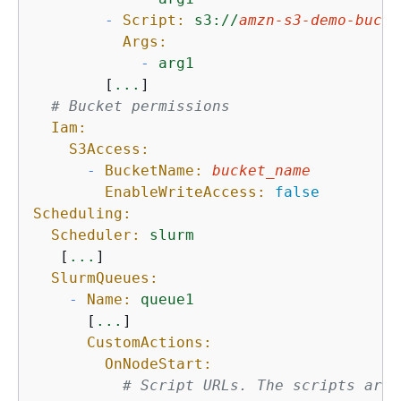
-
Script:
s3://
amzn-s3-demo-bucke
Args:
-
arg1
        [
...
]

# Bucket permissions
Iam:
S3Access:
-
BucketName:
bucket_name
EnableWriteAccess:
false
Scheduling:
Scheduler:
slurm
   [
...
]

SlurmQueues:
-
Name:
queue1
      [
...
]

CustomActions:
OnNodeStart:
# Script URLs. The scripts are 