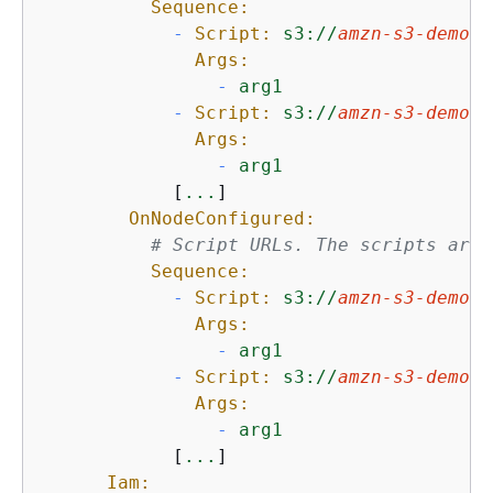
Sequence:
-
Script:
s3://
amzn-s3-demo-b
Args:
-
arg1
-
Script:
s3://
amzn-s3-demo-b
Args:
-
arg1
            [
...
]

OnNodeConfigured:
# Script URLs. The scripts are 
Sequence:
-
Script:
s3://
amzn-s3-demo-b
Args:
-
arg1
-
Script:
s3://
amzn-s3-demo-b
Args:
-
arg1
            [
...
]

Iam: