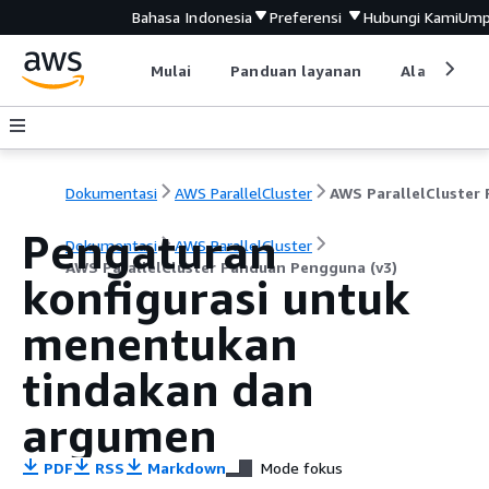
Bahasa Indonesia
Preferensi
Hubungi Kami
Ump
Mulai
Panduan layanan
Alat devel
Dokumentasi
AWS ParallelCluster
Pengaturan
Dokumentasi
AWS ParallelCluster
AWS ParallelCluster Panduan Pengguna (v3)
konfigurasi untuk
menentukan
tindakan dan
argumen
PDF
RSS
Markdown
Mode fokus