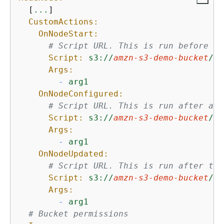
  [
...
]

CustomActions:
OnNodeStart:
# Script URL. This is run before an
Script:
s3://
amzn-s3-demo-bucket
/
on
Args:
-
arg1
OnNodeConfigured:
# Script URL. This is run after all
Script:
s3://
amzn-s3-demo-bucket
/
on
Args:
-
arg1
OnNodeUpdated:
# Script URL. This is run after the
Script:
s3://
amzn-s3-demo-bucket
/
on
Args:
-
arg1
# Bucket permissions