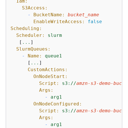
Iam:
S3Access:
-
BucketName:
bucket_name
EnableWriteAccess:
false
Scheduling:
Scheduler:
slurm
   [
...
]

SlurmQueues:
-
Name:
queue1
      [
...
]

CustomActions:
OnNodeStart:
Script:
s3://
amzn-s3-demo-bucke
Args:
-
arg1
OnNodeConfigured:
Script:
s3://
amzn-s3-demo-bucke
Args:
-
arg1