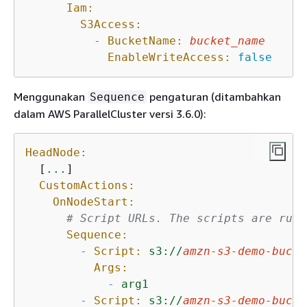
Iam:
S3Access:
-
BucketName:
bucket_name
EnableWriteAccess:
false
Menggunakan
pengaturan (ditambahkan
Sequence
dalam AWS ParallelCluster versi 3.6.0):
HeadNode:
  [
...
]

CustomActions:
OnNodeStart:
# Script URLs. The scripts are run 
Sequence:
-
Script:
s3://
amzn-s3-demo-bucke
Args:
-
arg1
-
Script:
s3://
amzn-s3-demo-bucke