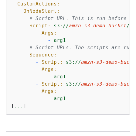
CustomActions:
OnNodeStart:
# Script URL. This is run before an
Script:
s3://
amzn-s3-demo-bucket
/
on
Args:
-
arg1
# Script URLs. The scripts are run 
Sequence:
-
Script:
s3://
amzn-s3-demo-bucke
Args:
-
arg1
-
Script:
s3://
amzn-s3-demo-bucke
Args:
-
arg1
[
...
]