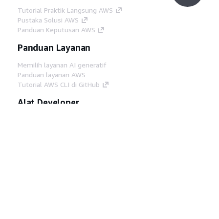
Tutorial Praktik Langsung AWS
Pustaka Solusi AWS
Panduan Keputusan AWS
Panduan Layanan
Memilih layanan AI generatif
Panduan layanan AWS
Tutorial AWS CLI di GitHub
Alat Developer
Pustaka Contoh Kode AWS
AWS CLI
AWS Builder Center
Blog Alat Developer AWS
Tautan Bermanfaat
Unduh server MCP Dokumentasi AWS
Masuk ke Konsol AWS
AWS re:Post