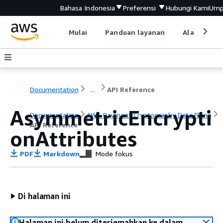
Bahasa Indonesia
Preferensi
Hubungi Kami
Ump
Mulai
Panduan layanan
Alat devel
Documentation
...
API Reference
AsymmetricEncrypti
Documentation
AWS Payment Cryptography Data Plane
API Reference
onAttributes
PDF
Markdown
Mode fokus
Di halaman ini
Halaman ini belum diterjemahkan ke dalam