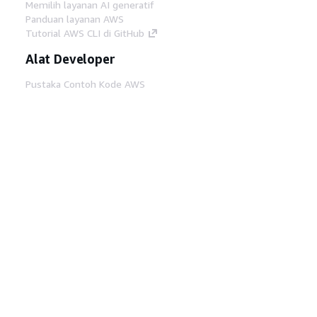
Memilih layanan AI generatif
Panduan layanan AWS
Tutorial AWS CLI di GitHub
Alat Developer
Pustaka Contoh Kode AWS
AWS CLI
AWS Builder Center
Blog Alat Developer AWS
Tautan Bermanfaat
Unduh server MCP Dokumentasi AWS
Masuk ke Konsol AWS
AWS re:Post
Privasi
Syarat situs
Preferensi cookie
©
2026, Amazon Web Services, Inc. atau afiliasinya.
Semua hak dilindungi undang-undang.
Bahasa Indonesia