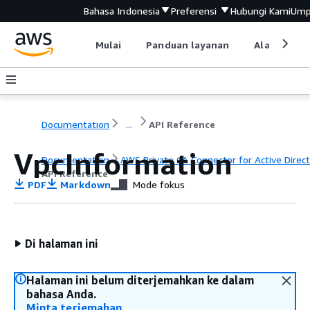
Bahasa Indonesia
Preferensi
Hubungi Kami
Ump
Mulai
Panduan layanan
Alat devel
Documentation
...
API Reference
VpcInformation
Documentation
AWS Private CA Connector for Active Direc
API Reference
PDF
Markdown
Mode fokus
Di halaman ini
Halaman ini belum diterjemahkan ke dalam
bahasa Anda.
Minta terjemahan