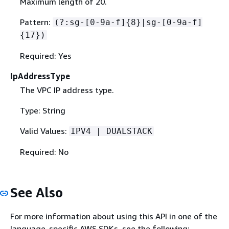
Maximum length of 20.
Pattern:
(?:sg-[0-9a-f]
{
8}|sg-[0-9a-f]
{
17})
Required: Yes
IpAddressType
The VPC IP address type.
Type: String
Valid Values:
IPV4 | DUALSTACK
Required: No
See Also
For more information about using this API in one of the
language-specific AWS SDKs, see the following: