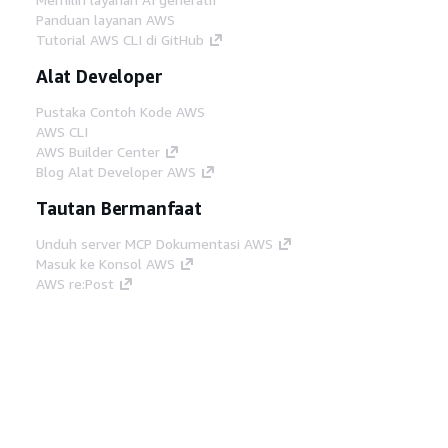
Panduan layanan AWS
Tutorial AWS CLI di GitHub
Alat Developer
Pustaka Contoh Kode AWS
AWS CLI
AWS Builder Center
Blog Alat Developer AWS
Tautan Bermanfaat
Unduh server MCP Dokumentasi AWS
Masuk ke Konsol AWS
AWS re:Post
Privasi
Syarat situs
Preferensi cookie
©
2026, Amazon Web Services, Inc. atau afiliasinya.
Semua hak dilindungi undang-undang.
Bahasa Indonesia