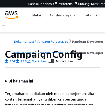
Bahasa Indonesia
Preferensi
Hubungi Kami
Ump
Mulai
Panduan layanan
Alat devel
Dokumentasi
Amazon Personalize
Panduan Developer
CampaignConfig
Dokumentasi
Amazon Personalize
Panduan Developer
PDF
RSS
Markdown
Mode fokus
Di halaman ini
Terjemahan disediakan oleh mesin penerjemah. Jika
konten terjemahan yang diberikan bertentangan
dengan versi bahasa Inggris aslinya, utamakan versi