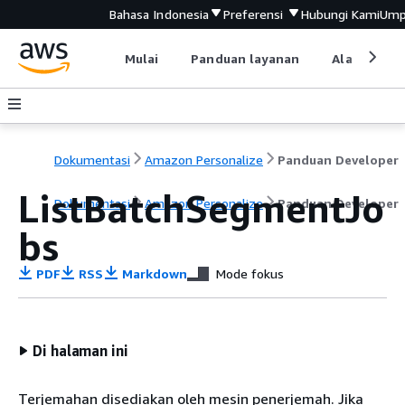
Bahasa Indonesia
Preferensi
Hubungi Kami
Ump
Mulai
Panduan layanan
Alat devel
Dokumentasi
Amazon Personalize
Panduan Developer
ListBatchSegmentJo
Dokumentasi
Amazon Personalize
Panduan Developer
bs
PDF
RSS
Markdown
Mode fokus
Di halaman ini
Terjemahan disediakan oleh mesin penerjemah. Jika