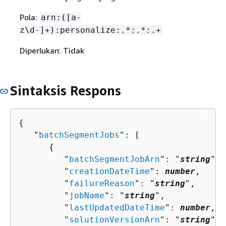
Pola:
arn:([a-
z\d-]+):personalize:.*:.*:.+
Diperlukan: Tidak
Sintaksis Respons
{
   "
batchSegmentJobs
": [ 

{
         "
batchSegmentJobArn
": "
string
",

         "
creationDateTime
": 
number
,

         "
failureReason
": "
string
",

         "
jobName
": "
string
",

         "
lastUpdatedDateTime
": 
number
,

         "
solutionVersionArn
": "
string
",
