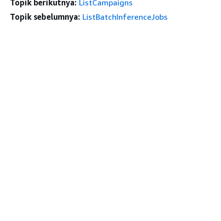
Topik berikutnya:
ListCampaigns
Topik sebelumnya:
ListBatchInferenceJobs