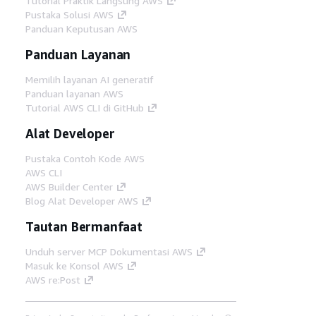
Tutorial Praktik Langsung AWS
Pustaka Solusi AWS
Panduan Keputusan AWS
Panduan Layanan
Memilih layanan AI generatif
Panduan layanan AWS
Tutorial AWS CLI di GitHub
Alat Developer
Pustaka Contoh Kode AWS
AWS CLI
AWS Builder Center
Blog Alat Developer AWS
Tautan Bermanfaat
Unduh server MCP Dokumentasi AWS
Masuk ke Konsol AWS
AWS re:Post