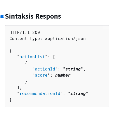
Sintaksis Respons
HTTP/1.1 200

Content-type: application/json

{
   "
actionList
": [ 

{
         "
actionId
": "
string
",

         "
score
": 
number
      }

   ],

   "
recommendationId
": "
string
"

}