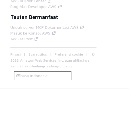
AWS Builder Center
Blog Alat Developer AWS
Tautan Bermanfaat
Unduh server MCP Dokumentasi AWS
Masuk ke Konsol AWS
AWS re:Post
Privasi
Syarat situs
Preferensi cookie
©
2026, Amazon Web Services, Inc. atau afiliasinya.
Semua hak dilindungi undang-undang.
Bahasa Indonesia