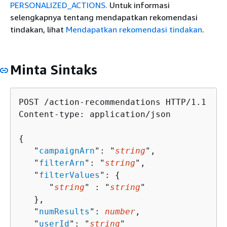
PERSONALIZED_ACTIONS.
Untuk informasi
selengkapnya tentang mendapatkan rekomendasi
tindakan, lihat
Mendapatkan rekomendasi tindakan
.
Minta Sintaks
POST /action-recommendations HTTP/1.1

Content-type: application/json

{
   "
campaignArn
": "
string
",

   "
filterArn
": "
string
",

   "
filterValues
": 
{
      "
string
" : "
string
" 

   },

   "
numResults
": 
number
,

   "
userId
": "
string
"
