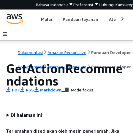
Bahasa Indonesia
Preferensi
Hubungi Kami
Ump
Mulai
Panduan layanan
Alat devel
Dokumentasi
Amazon Personalize
Panduan Developer
GetActionRecomme
Dokumentasi
Amazon Personalize
Panduan Developer
ndations
PDF
RSS
Markdown
Mode fokus
Di halaman ini
Terjemahan disediakan oleh mesin penerjemah. Jika