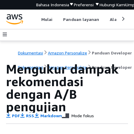
Bahasa Indonesia
Preferensi
Hubungi Kami
Ump
Mulai
Panduan layanan
Alat devel
Dokumentasi
Amazon Personalize
Panduan Developer
Mengukur dampak
Dokumentasi
Amazon Personalize
Panduan Developer
rekomendasi
dengan A/B
pengujian
PDF
RSS
Markdown
Mode fokus