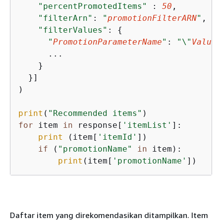
"percentPromotedItems"
 : 
50
,

"filterArn"
: 
"
promotionFilterARN
"
,

"filterValues"
: 
{
"
PromotionParameterName
"
: 
"\"
Value1
      ...

    } 

  }]

)

print
(
"Recommended items"
for
 item 
in
 response[
'itemList'
]:

print
 (item[
'itemId'
])

if
 (
"promotionName"
in
 item):

print
(item[
'promotionName'
])
Daftar item yang direkomendasikan ditampilkan. Item