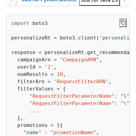
SDK for Java 2.x
SDK f
import
 boto3

personalizeRt = boto3.client(
'personalize
response = personalizeRt.get_recommendatio
  campaignArn = 
"
CampaignARN
"
,

  userId = 
'
1
'
,

  numResults = 
10
,

  filterArn = 
'
RequestFilterARN
'
,

  filterValues = 
{
"
RequestFilterParameterName
"
: 
"\"va
"
RequestFilterParameterName
"
: 
"\"va
      ....

  },

  promotions = [
{
"name"
 : 
"
promotionName
"
,
