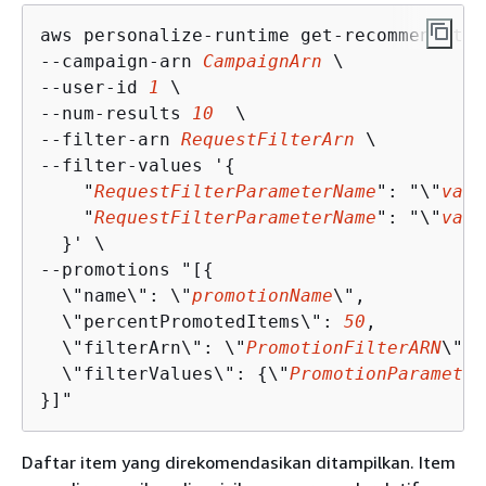
aws personalize-runtime get-recommendation
--campaign-arn 
CampaignArn
 \

--user-id 
1
 \

--num-results 
10
  \

--filter-arn 
RequestFilterArn
 \

--filter-values '
{
    "
RequestFilterParameterName
": "\"
valu
    "
RequestFilterParameterName
": "\"
valu
  }' \

--promotions "[
{
  \"name\": \"
promotionName
\",

  \"percentPromotedItems\": 
50
,

  \"filterArn\": \"
PromotionFilterARN
\",

  \"filterValues\": 
{
\"
PromotionParameter
}]"
Daftar item yang direkomendasikan ditampilkan. Item