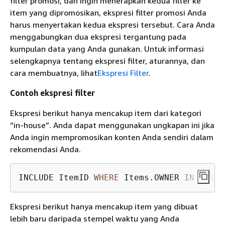
filter promosi, dan ingin menerapkan kedua filter ke
item yang dipromosikan, ekspresi filter promosi Anda
harus menyertakan kedua ekspresi tersebut. Cara Anda
menggabungkan dua ekspresi tergantung pada
kumpulan data yang Anda gunakan. Untuk informasi
selengkapnya tentang ekspresi filter, aturannya, dan
cara membuatnya, lihat
Ekspresi Filter
.
Contoh ekspresi filter
Ekspresi berikut hanya mencakup item dari kategori
“in-house”. Anda dapat menggunakan ungkapan ini jika
Anda ingin mempromosikan konten Anda sendiri dalam
rekomendasi Anda.
INCLUDE ItemID 
WHERE
 Items.OWNER 
IN
 ("in-
Ekspresi berikut hanya mencakup item yang dibuat
lebih baru daripada stempel waktu yang Anda