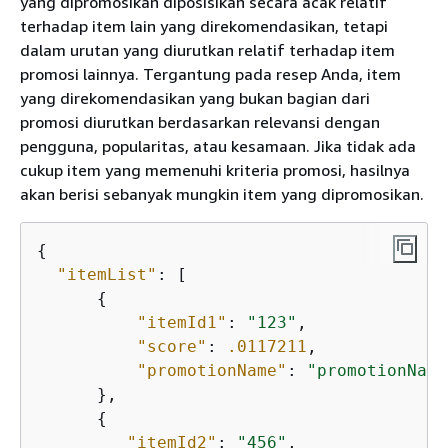
yang dipromosikan diposisikan secara acak relatif
terhadap item lain yang direkomendasikan, tetapi
dalam urutan yang diurutkan relatif terhadap item
promosi lainnya. Tergantung pada resep Anda, item
yang direkomendasikan yang bukan bagian dari
promosi diurutkan berdasarkan relevansi dengan
pengguna, popularitas, atau kesamaan. Jika tidak ada
cukup item yang memenuhi kriteria promosi, hasilnya
akan berisi sebanyak mungkin item yang dipromosikan.
{
"itemList"
: [

{
"itemId1"
: 
"123"
,

"score"
: 
.0117211
,

"promotionName"
: 
"promotionName
      },

{
"itemId2"
: 
"456"
,
