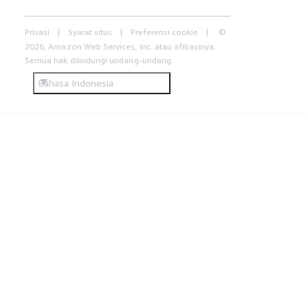
Privasi
Syarat situs
Preferensi cookie
©
2026, Amazon Web Services, Inc. atau afiliasinya.
Semua hak dilindungi undang-undang.
Bahasa Indonesia