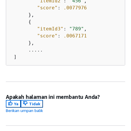
"itemId2"
: 
"456"
,

"score"
: 
.0077976
      },

{
"itemId3"
: 
"789"
,

"score"
: 
.0067171
      },

      .....

 ]
Apakah halaman ini membantu Anda?
Ya
Tidak
Berikan umpan balik