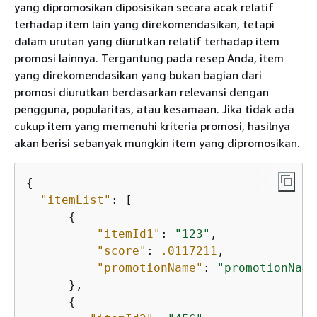
yang dipromosikan diposisikan secara acak relatif
terhadap item lain yang direkomendasikan, tetapi
dalam urutan yang diurutkan relatif terhadap item
promosi lainnya. Tergantung pada resep Anda, item
yang direkomendasikan yang bukan bagian dari
promosi diurutkan berdasarkan relevansi dengan
pengguna, popularitas, atau kesamaan. Jika tidak ada
cukup item yang memenuhi kriteria promosi, hasilnya
akan berisi sebanyak mungkin item yang dipromosikan.
{
"itemList"
: [

{
"itemId1"
: 
"123"
,

"score"
: 
.0117211
,

"promotionName"
: 
"promotionName
      },

{