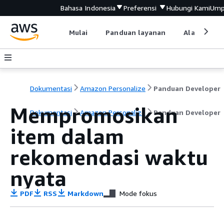
Bahasa Indonesia
Preferensi
Hubungi Kami
Ump
Mulai
Panduan layanan
Alat devel
Dokumentasi
Amazon Personalize
Panduan Developer
Mempromosikan
Dokumentasi
Amazon Personalize
Panduan Developer
item dalam
rekomendasi waktu
nyata
PDF
RSS
Markdown
Mode fokus