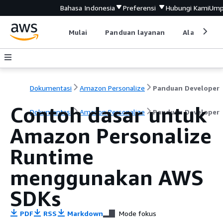
Bahasa Indonesia
Preferensi
Hubungi Kami
Ump
Mulai
Panduan layanan
Alat devel
Dokumentasi
Amazon Personalize
Panduan Developer
Contoh dasar untuk
Dokumentasi
Amazon Personalize
Panduan Developer
Amazon Personalize
Runtime
menggunakan AWS
SDKs
PDF
RSS
Markdown
Mode fokus