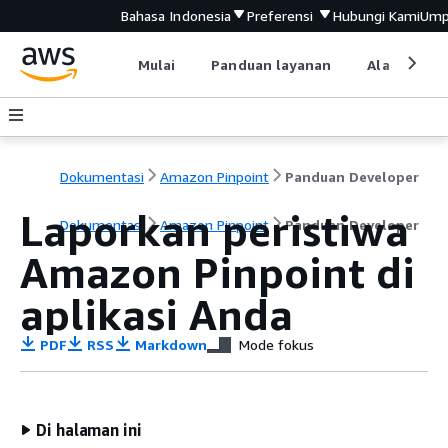
Bahasa Indonesia
Preferensi
Hubungi Kami
Ump
Mulai
Panduan layanan
Alat devel
Dokumentasi
Amazon Pinpoint
Panduan Developer
Laporkan peristiwa
Dokumentasi
Amazon Pinpoint
Panduan Developer
Amazon Pinpoint di
aplikasi Anda
PDF
RSS
Markdown
Mode fokus
Di halaman ini