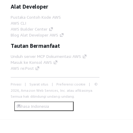
Alat Developer
Pustaka Contoh Kode AWS
AWS CLI
AWS Builder Center
Blog Alat Developer AWS
Tautan Bermanfaat
Unduh server MCP Dokumentasi AWS
Masuk ke Konsol AWS
AWS re:Post
Privasi
Syarat situs
Preferensi cookie
©
2026, Amazon Web Services, Inc. atau afiliasinya.
Semua hak dilindungi undang-undang.
Bahasa Indonesia