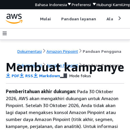
Bahasa Indonesia
Preferensi
Hubungi Kami
Ump
Mulai
Panduan layanan
Alat devel
Dokumentasi
Amazon Pinpoint
Panduan Pengguna
Membuat kampanye
Dokumentasi
Amazon Pinpoint
Panduan Pengguna
PDF
RSS
Markdown
Mode fokus
Pemberitahuan akhir dukungan:
Pada 30 Oktober
2026, AWS akan mengakhiri dukungan untuk Amazon
Pinpoint. Setelah 30 Oktober 2026, Anda tidak akan
lagi dapat mengakses konsol Amazon Pinpoint atau
sumber daya Amazon Pinpoint (titik akhir, segmen,
kampanye, perjalanan, dan analitik). Untuk informasi