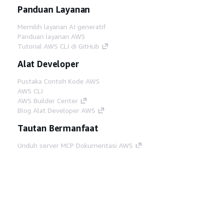
Panduan Layanan
Memilih layanan AI generatif
Panduan layanan AWS
Tutorial AWS CLI di GitHub
Alat Developer
Pustaka Contoh Kode AWS
AWS CLI
AWS Builder Center
Blog Alat Developer AWS
Tautan Bermanfaat
Unduh server MCP Dokumentasi AWS
Masuk ke Konsol AWS
AWS re:Post
Privasi
Syarat situs
Preferensi cookie
©
2026, Amazon Web Services, Inc. atau afiliasinya.
Semua hak dilindungi undang-undang.