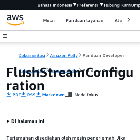
Bahasa Indonesia
Preferensi
Hubungi Kami
Ump
Mulai
Panduan layanan
Alat devel
Dokumentasi
Amazon Polly
Panduan Developer
FlushStreamConfigu
Dokumentasi
Amazon Polly
Panduan Developer
ration
PDF
RSS
Markdown
Mode fokus
Di halaman ini
Terjemahan disediakan oleh mesin penerjemah. Jika