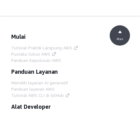
Mulai
Atas
Tutorial Praktik Langsung AWS
Pustaka Solusi AWS
Panduan Keputusan AWS
Panduan Layanan
Memilih layanan AI generatif
Panduan layanan AWS
Tutorial AWS CLI di GitHub
Alat Developer
Pustaka Contoh Kode AWS
AWS CLI
AWS Builder Center
Blog Alat Developer AWS