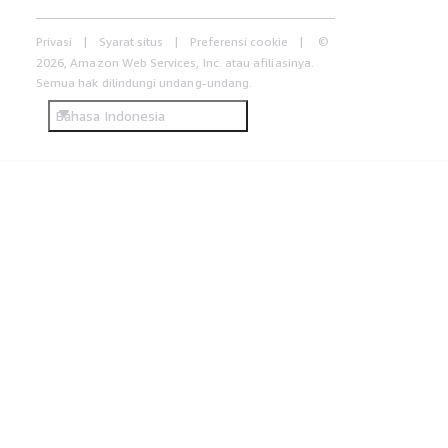
Privasi
Syarat situs
Preferensi cookie
©
2026, Amazon Web Services, Inc. atau afiliasinya.
Semua hak dilindungi undang-undang.
Bahasa Indonesia