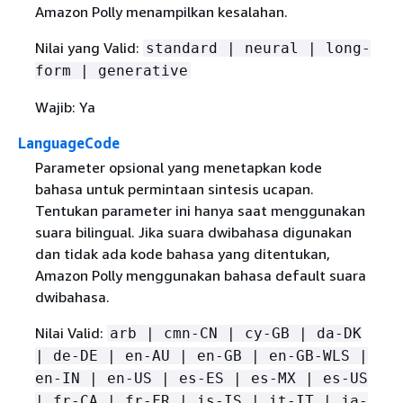
Amazon Polly menampilkan kesalahan.
Nilai yang Valid:
standard | neural | long-
form | generative
Wajib: Ya
LanguageCode
Parameter opsional yang menetapkan kode
bahasa untuk permintaan sintesis ucapan.
Tentukan parameter ini hanya saat menggunakan
suara bilingual. Jika suara dwibahasa digunakan
dan tidak ada kode bahasa yang ditentukan,
Amazon Polly menggunakan bahasa default suara
dwibahasa.
Nilai Valid:
arb | cmn-CN | cy-GB | da-DK
| de-DE | en-AU | en-GB | en-GB-WLS |
en-IN | en-US | es-ES | es-MX | es-US
| fr-CA | fr-FR | is-IS | it-IT | ja-