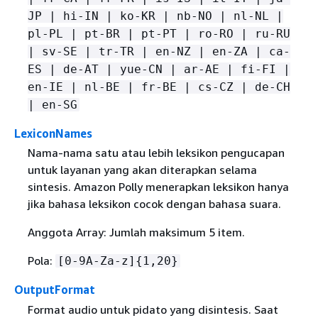
JP | hi-IN | ko-KR | nb-NO | nl-NL |
pl-PL | pt-BR | pt-PT | ro-RO | ru-RU
| sv-SE | tr-TR | en-NZ | en-ZA | ca-
ES | de-AT | yue-CN | ar-AE | fi-FI |
en-IE | nl-BE | fr-BE | cs-CZ | de-CH
| en-SG
LexiconNames
Nama-nama satu atau lebih leksikon pengucapan
untuk layanan yang akan diterapkan selama
sintesis. Amazon Polly menerapkan leksikon hanya
jika bahasa leksikon cocok dengan bahasa suara.
Anggota Array: Jumlah maksimum 5 item.
Pola:
[0-9A-Za-z]
{
1,20}
OutputFormat
Format audio untuk pidato yang disintesis. Saat