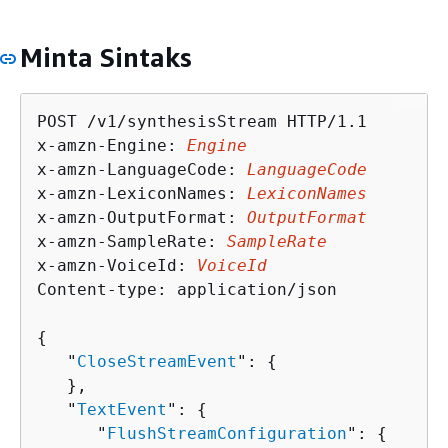
Minta Sintaks
POST /v1/synthesisStream HTTP/1.1

x-amzn-Engine: 
Engine
x-amzn-LanguageCode: 
LanguageCode
x-amzn-LexiconNames: 
LexiconNames
x-amzn-OutputFormat: 
OutputFormat
x-amzn-SampleRate: 
SampleRate
x-amzn-VoiceId: 
VoiceId
Content-type: application/json

{
   "
CloseStreamEvent
": 
{
   },

   "
TextEvent
": 
{
      "
FlushStreamConfiguration
": 
{