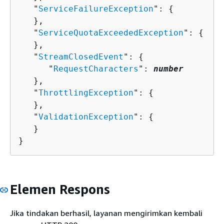
   "
ServiceFailureException
": 
{
   },

   "
ServiceQuotaExceededException
": 
{
   },

   "
StreamClosedEvent
": 
{
      "
RequestCharacters
": 
number
   },

   "
ThrottlingException
": 
{
   },

   "
ValidationException
": 
{
   }

}
Elemen Respons
Jika tindakan berhasil, layanan mengirimkan kembali