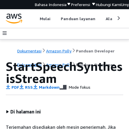
Bahasa Indonesia
Preferensi
Hubungi Kami
Ump
Mulai
Panduan layanan
Alat devel
Dokumentasi
Amazon Polly
Panduan Developer
StartSpeechSynthes
Dokumentasi
Amazon Polly
Panduan Developer
isStream
PDF
RSS
Markdown
Mode fokus
Di halaman ini
Terjemahan disediakan oleh mesin penerjemah. Jika