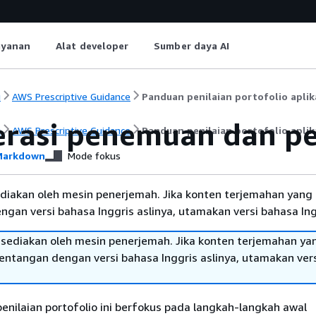
ayanan
Alat developer
Sumber daya AI
i
AWS Prescriptive Guidance
Panduan penilaian portofolio aplik
erasi penemuan dan p
i
AWS Prescriptive Guidance
Panduan penilaian portofolio aplik
arkdown
Mode fokus
diakan oleh mesin penerjemah. Jika konten terjemahan yang 
gan versi bahasa Inggris aslinya, utamakan versi bahasa Ing
sediakan oleh mesin penerjemah. Jika konten terjemahan ya
tentangan dengan versi bahasa Inggris aslinya, utamakan ver
nilaian portofolio ini berfokus pada langkah-langkah awal