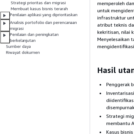
Strategi prioritas dan migrasi
memperoleh dan 
Membuat kasus bisnis terarah
untuk mengident
Penilaian aplikasi yang diprioritaskan
infrastruktur u
Analisis portofolio dan perencanaan
atribut teknis da
migrasi
kekritisan, nilai
Penilaian dan peningkatan
Menyelesaikan t
berkelanjutan
mengidentifikasi
Sumber daya
Riwayat dokumen
Hasil uta
Penggerak bi
Inventarisas
diidentifika
disempurnak
Strategi mig
membantu An
Kasus bisnis