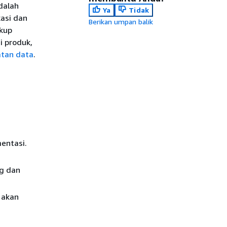
dalah
Ya
Tidak
asi dan
Berikan umpan balik
akup
i produk,
atan data
.
mentasi.
ng dan
g akan