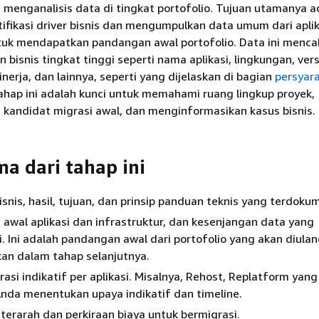
menganalisis data di tingkat portofolio. Tujuan utamanya a
ifikasi driver bisnis dan mengumpulkan data umum dari aplik
ntuk mendapatkan pandangan awal portofolio. Data ini menc
n bisnis tingkat tinggi seperti nama aplikasi, lingkungan, vers
 kinerja, dan lainnya, seperti yang dijelaskan di bagian
persyar
ahap ini adalah kunci untuk memahami ruang lingkup proyek,
 kandidat migrasi awal, dan menginformasikan kasus bisnis.
ma dari tahap ini
snis, hasil, tujuan, dan prinsip panduan teknis yang terdoku
i awal aplikasi dan infrastruktur, dan kesenjangan data yang
si. Ini adalah pandangan awal dari portofolio yang akan diula
an dalam tahap selanjutnya.
rasi indikatif per aplikasi. Misalnya, Rehost, Replatform yan
da menentukan upaya indikatif dan timeline.
 terarah dan perkiraan biaya untuk bermigrasi.