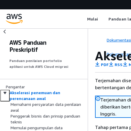
Mulai
Panduan l
Dokumentas
AWS Panduan
Preskriptif
Aksel
Dokumentas
Panduan penilaian portofolio
PDF
RSS
M
aplikasi untuk AWS Cloud migrasi
Terjemahan dise
Pengantar
bertentangan den
Akselerasi penemuan dan
perencanaan awal
Terjemahan di
Memahami persyaratan data penilaian
diberikan ber
awal
Inggris.
Penggerak bisnis dan prinsip panduan
teknis
Tahap pertama pe
Memulai pengumpulan data