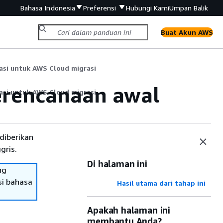
Bahasa Indonesia
Preferensi
Hubungi Kami
Umpan Balik
Buat Akun AWS
asi untuk AWS Cloud migrasi
erencanaan awal
asi untuk AWS Cloud migrasi
diberikan
gris.
Di halaman ini
ng
si bahasa
Hasil utama dari tahap ini
Apakah halaman ini
membantu Anda?