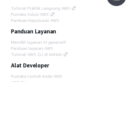
Tutorial Praktik Langsung AWS
Pustaka Solusi AWS
Panduan Keputusan AWS
Panduan Layanan
Memilih layanan AI generatif
Panduan layanan AWS
Tutorial AWS CLI di GitHub
Alat Developer
Pustaka Contoh Kode AWS
AWS CLI
AWS Builder Center
Blog Alat Developer AWS
Tautan Bermanfaat
Unduh server MCP Dokumentasi AWS
Masuk ke Konsol AWS
AWS re:Post