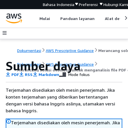
Bahasa Indonesia
Preferensi
Hubungi Kam
Mulai
Panduan layanan
Alat devel
Dokumentasi
AWS Prescriptive Guidance
Sumber daya
Dokumentasi
AWS Prescriptive Guidance
Merancang solusi otomatis untuk menganalisis file PDF
PDF
RSS
Markdown
Mode fokus
Terjemahan disediakan oleh mesin penerjemah. Jika
konten terjemahan yang diberikan bertentangan
dengan versi bahasa Inggris aslinya, utamakan versi
bahasa Inggris.
Terjemahan disediakan oleh mesin penerjemah. Jika