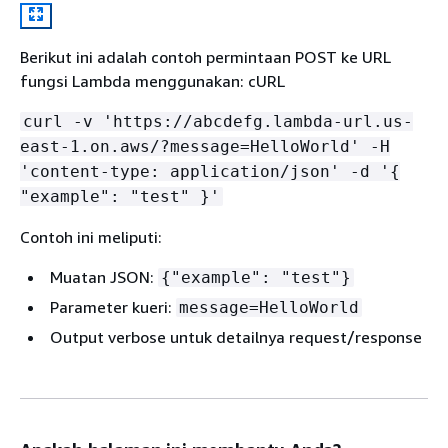
Berikut ini adalah contoh permintaan POST ke URL
fungsi Lambda menggunakan: cURL
curl -v 'https://abcdefg.lambda-url.us-
east-1.on.aws/?message=HelloWorld' -H
'content-type: application/json' -d '
{
"example": "test" }'
Contoh ini meliputi:
Muatan JSON:
{
"example": "test"}
Parameter kueri:
message=HelloWorld
Output verbose untuk detailnya request/response