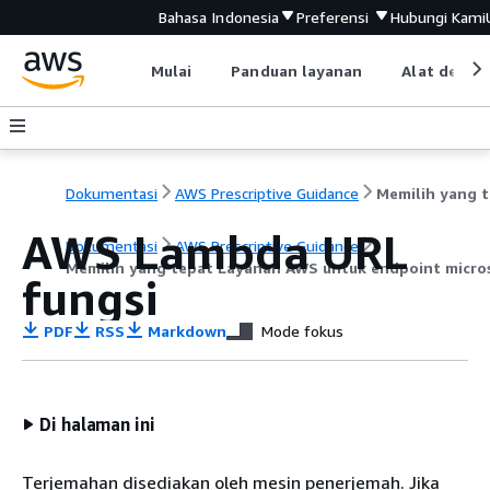
Bahasa Indonesia
Preferensi
Hubungi Kami
Mulai
Panduan layanan
Alat devel
Dokumentasi
AWS Prescriptive Guidance
Memi
AWS Lambda URL
Dokumentasi
AWS Prescriptive Guidance
Memilih yang tepat Layanan AWS untuk endpoint micro
fungsi
PDF
RSS
Markdown
Mode fokus
Di halaman ini
Terjemahan disediakan oleh mesin penerjemah. Jika