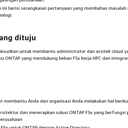
n ini berisi serangkaian pertanyaan yang membahas masala
ologi.
ang dituju
aksudkan untuk membantu administrator dan arsitek cloud y
si ONTAP yang mendukung beban FSx kerja HPC dan integras
at membantu Anda dan organisasi Anda melakukan hal beriku
sitektur dan menerapkan solusi ONTAP FSx yang berfungsi 
perusahaan
n FSx untuk ONTAP dengan Active Directory