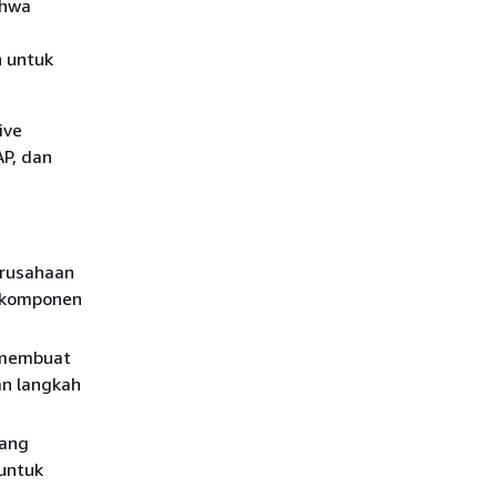
ahwa
n untuk
ive
AP, dan
erusahaan
a komponen
 membuat
n langkah
yang
 untuk