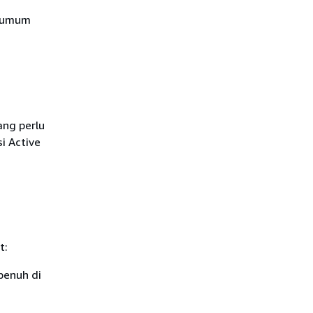
h umum
ang perlu
i Active
t:
penuh di