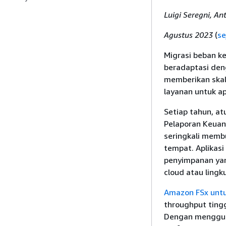
Luigi Seregni, A
Agustus 2023
(
se
Migrasi beban k
beradaptasi den
memberikan skal
layanan untuk apl
Setiap tahun, at
Pelaporan Keuan
seringkali membu
tempat. Aplikasi
penyimpanan yan
cloud atau lingk
Amazon FSx unt
throughput tingg
Dengan menggun