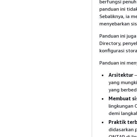
berfungsi penuh
panduan ini tida
Sebaliknya, ia 
menyebarkan sis
Panduan ini jug
Directory, peny
konfigurasi stor
Panduan ini men
Arsitektur
—
yang mungki
yang berbed
Membuat sis
lingkungan 
demi langka
Praktik ter
didasarkan p
ONTAP di li