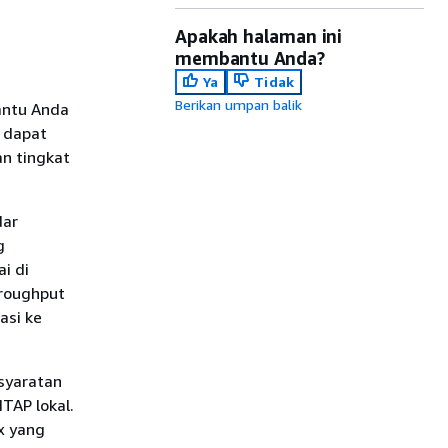
Apakah halaman ini
membantu Anda?
Ya
Tidak
Berikan umpan balik
antu Anda
 dapat
an tingkat
dar
g
i di
hroughput
asi ke
syaratan
TAP lokal.
x yang