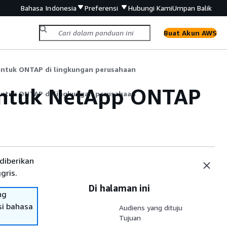
Bahasa Indonesia
Preferensi
Hubungi Kami
Umpan Balik
Buat Akun AWS
ntuk ONTAP di lingkungan perusahaan
ntuk NetApp ONTAP
ntuk ONTAP di lingkungan perusahaan
diberikan
gris.
Di halaman ini
ng
si bahasa
Audiens yang dituju
Tujuan