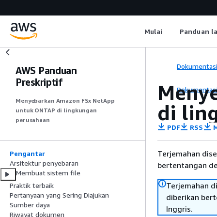
Mulai
Panduan l
Dokumentas
AWS Panduan
Preskriptif
Menye
Dokumentas
Menyebarkan Amazon FSx NetApp
di li
untuk ONTAP di lingkungan
perusahaan
PDF
RSS
M
Terjemahan dise
Pengantar
Arsitektur penyebaran
bertentangan den
Membuat sistem file
Terjemahan di
Praktik terbaik
Pertanyaan yang Sering Diajukan
diberikan ber
Sumber daya
Inggris.
Riwayat dokumen