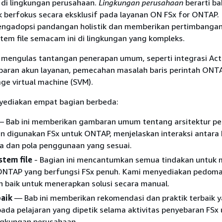
 di lingkungan perusahaan.
Lingkungan perusahaan
berarti b
k berfokus secara eksklusif pada layanan ON FSx for ONTAP.
mengadopsi pandangan holistik dan memberikan pertimbanga
tem file semacam ini di lingkungan yang kompleks.
a mengulas tantangan penerapan umum, seperti integrasi Act
ebaran akun layanan, pemecahan masalah baris perintah ONT
age virtual machine (SVM).
yediakan empat bagian berbeda:
 Bab ini memberikan gambaran umum tentang arsitektur p
n digunakan FSx untuk ONTAP, menjelaskan interaksi antar
a dan pola penggunaan yang sesuai.
tem file
- Bagian ini mencantumkan semua tindakan untuk
ONTAP yang berfungsi FSx penuh. Kami menyediakan pedoma
h baik untuk menerapkan solusi secara manual.
baik
— Bab ini memberikan rekomendasi dan praktik terbaik 
ada pelajaran yang dipetik selama aktivitas penyebaran FSx
ngkungan perusahaan.