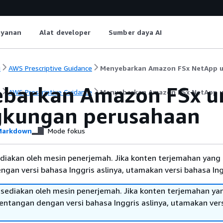
ayanan
Alat developer
Sumber daya AI
i
AWS Prescriptive Guidance
Menyebarkan Amazon FSx NetApp u
barkan Amazon FSx u
i
AWS Prescriptive Guidance
Menyebarkan Amazon FSx NetApp u
ngkungan perusahaan
arkdown
Mode fokus
diakan oleh mesin penerjemah. Jika konten terjemahan yang 
gan versi bahasa Inggris aslinya, utamakan versi bahasa Ing
sediakan oleh mesin penerjemah. Jika konten terjemahan ya
tentangan dengan versi bahasa Inggris aslinya, utamakan ver