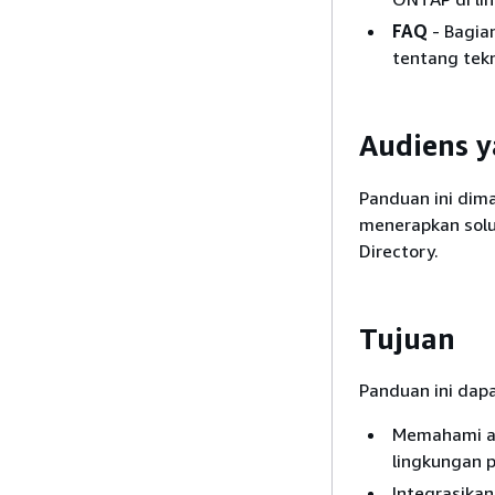
FAQ
- Bagia
tentang tekn
Audiens y
Panduan ini dim
menerapkan solu
Directory.
Tujuan
Panduan ini dap
Memahami ar
lingkungan 
Integrasika