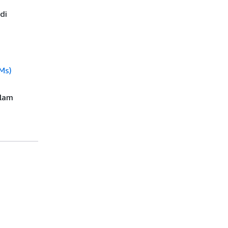
di
Ms)
lam