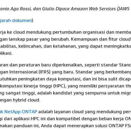
ntonio Aga Rossi, dan Giulio Dipace Amazon Web Services ()AWS
jarah dokumen
)
erja ke cloud mendukung pertumbuhan organisasi dan memb
gan lanskap pasar yang berubah. Kemampuan dan fitur cloud
abilitas, kelincahan, dan ketahanan, yang dapat meningkatk
ikasi.
uran dan peraturan baru diperkenalkan, seperti standar Stan
gan Internasional (IFRS) yang baru. Standar yang berkemban
tuhkan peningkatan daya komputasi, dan ini bisa sulit dicapa
 komputasi kinerja tinggi (HPC), yang memiliki persyaratan t
g sangat tinggi, adalah kandidat yang sempurna untuk migr
ungan hybrid cloud.
uk NetApp ONTAP
adalah layanan cloud yang mendukung per
i dari aplikasi HPC ini dan kompatibel dengan beban kerja ON
akan panduan ini, Anda dapat menerapkan solusi ONTAP FS