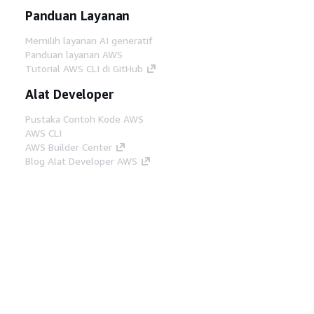
Panduan Layanan
Memilih layanan AI generatif
Panduan layanan AWS
Tutorial AWS CLI di GitHub
Alat Developer
Pustaka Contoh Kode AWS
AWS CLI
AWS Builder Center
Blog Alat Developer AWS
Tautan Bermanfaat
Unduh server MCP Dokumentasi AWS
Masuk ke Konsol AWS
AWS re:Post
Privasi
Syarat situs
Preferensi cookie
©
2026, Amazon Web Services, Inc. atau afiliasinya.
Semua hak dilindungi undang-undang.