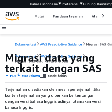
Bahasa Indonesia
Preferensi
Hubungi Kami
Ump
Mulai
Panduan layanan
Alat devel
Dokumentasi
AWS Prescriptive Guidance
Migrasi data yang
Dokumentasi
AWS Prescriptive Guidance
Migrasi SAS Grid ke AWS Cloud
terkait dengan SAS
PDF
Markdown
Mode fokus
Terjemahan disediakan oleh mesin penerjemah. Jika
konten terjemahan yang diberikan bertentangan
dengan versi bahasa Inggris aslinya, utamakan versi
bahasa Inggris.