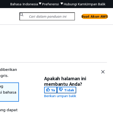
Bahasa Indonesia
Preferensi
Hubungi Kami
Umpan Balik
Buat Akun AWS
diberikan
gris.
Apakah halaman ini
membantu Anda?
ng
Ya
Tidak
si bahasa
Berikan umpan balik
ang dapat