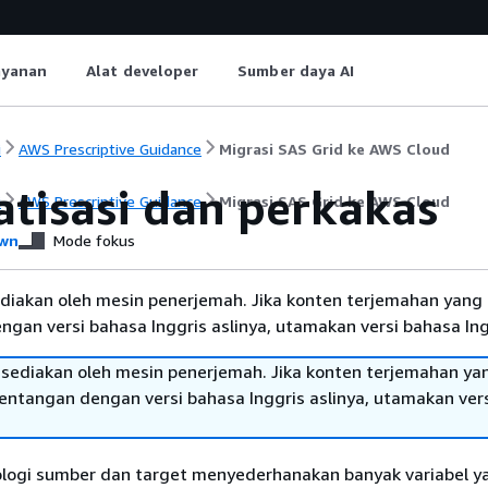
ayanan
Alat developer
Sumber daya AI
i
AWS Prescriptive Guidance
Migrasi SAS Grid ke AWS Cloud
tisasi dan perkakas
i
AWS Prescriptive Guidance
Migrasi SAS Grid ke AWS Cloud
wn
Mode fokus
diakan oleh mesin penerjemah. Jika konten terjemahan yang 
gan versi bahasa Inggris aslinya, utamakan versi bahasa Ing
sediakan oleh mesin penerjemah. Jika konten terjemahan ya
tentangan dengan versi bahasa Inggris aslinya, utamakan ver
logi sumber dan target menyederhanakan banyak variabel y