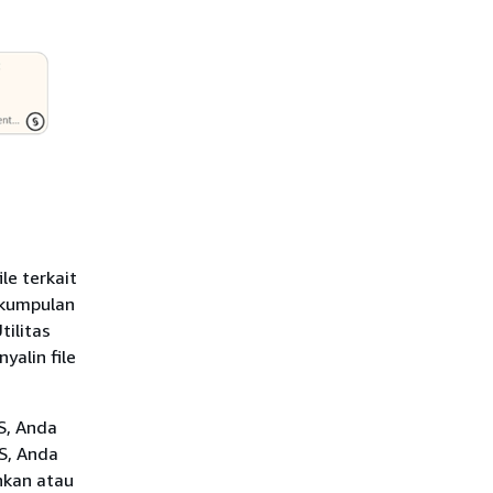
le terkait
 (kumpulan
tilitas
yalin file
S, Anda
S, Anda
hkan atau