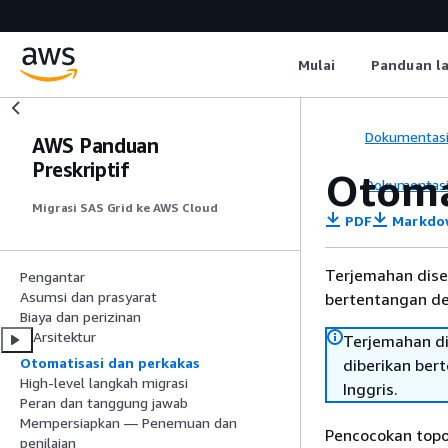
Mulai
Panduan l
Dokumentas
AWS Panduan
Preskriptif
Otoma
Dokumentas
Migrasi SAS Grid ke AWS Cloud
PDF
Markdo
Terjemahan dise
Pengantar
Asumsi dan prasyarat
bertentangan den
Biaya dan perizinan
Arsitektur
Terjemahan di
Otomatisasi dan perkakas
diberikan ber
High-level langkah migrasi
Inggris.
Peran dan tanggung jawab
Mempersiapkan — Penemuan dan
Pencocokan topo
penilaian