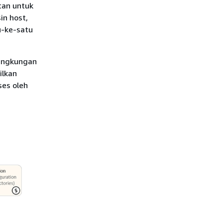
tan untuk
in host,
u-ke-satu
lingkungan
ilkan
ses oleh